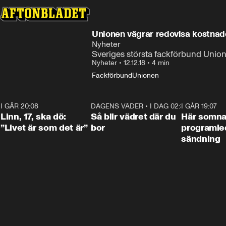
Unionen vägrar redovisa kostnade
Nyheter
Sveriges största fackförbund Unio
Nyheter
•
12.12.18
•
4 min
Fackförbund
Unionen
I GÅR 20:08
4:36
DAGENS VÄDER
•
I DAG 02:30
1:06
I GÅR 19:07
Linn, 17, ska dö:
Så blir vädret där du
Här somna
”Livet är som det är”
bor
programled
sändning