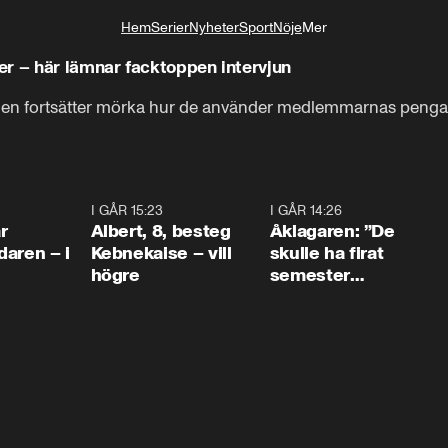
Hem
Serier
Nyheter
Sport
Nöje
Mer
Livsstil
r – här lämnar facktoppen intervjun
nen fortsätter mörka hur de använder medlemmarnas penga
0:45
I GÅR 15:23
0:54
I GÅR 14:26
1:5
r
Albert, 8, besteg
Åklagaren: ”De
aren – i
Kebnekaise – vill
skulle ha firat
högre
semester
tillsammans”