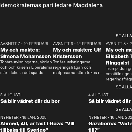
aldemokraternas partiledare Magdalena 
SE ALLA
7
AVSNITT 7
•
19 FEBRUARI
24:30
AVSNITT 6
•
12 FEBRUARI
27:30
AVSNITT 5
•
My och makten:
My och makten: Ulf
My och ma
Simona Mohamsson
Kristersson
Elisabeth
 
Tonårsutvisningarna, skolan 
Tonårsutvisningarna, 
Ringqvist
och och krisen i Liberalerna 
regeringsfrågan och 
Trump, den gr
står i fokus i det sjunde 
matpriserna står i fokus i 
omställningen
avsnittet av ”My och 
det sjätte avsnittet av ”My 
regeringsfråga
makten”. Se när 
och makten”. Se när 
centrum i det 
SE ALLA
Aftonbladets inrikespolitiska 
Aftonbladets inrikespolitiska 
avsnittet av ”
kommentator My 
kommentator My 
6
5 AUGUSTI
1:06
4 AUGUSTI
Makten”. Se nä
Rohwedder ställer 
Rohwedder ställer 
Så blir vädret där du bor
Så blir vädret där
Aftonbladets in
utbildnings- och 
statsminister Ulf Kristersson 
kommentator 
SE ALLA
integrationsminister Simona 
till svars.
Rohwedder stäl
Mohamsson till svars.
Centerpartiets
2
NYHETER
•
16 JAN. 2025
1:01
NYHETER
•
16 JAN. 20
Thand Ring till
Ahmed, 40, är fast i Gaza: ”Vill
Gazaborna: ”Vad s
tillbaka till Sverige”
till?”