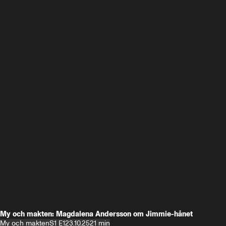
My och makten: Magdalena Andersson om Jimmie-hånet
My och makten
S1 E1
23.10.25
21 min