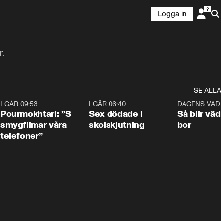
Logga in
r.
SE ALLA
4
I GÅR 09:53
1:36
I GÅR 06:40
0:47
DAGENS VÄD
Pourmokhtari: ”S
Sex dödade i
Så blir väd
smygfilmar våra
skolskjutning
bor
telefoner”