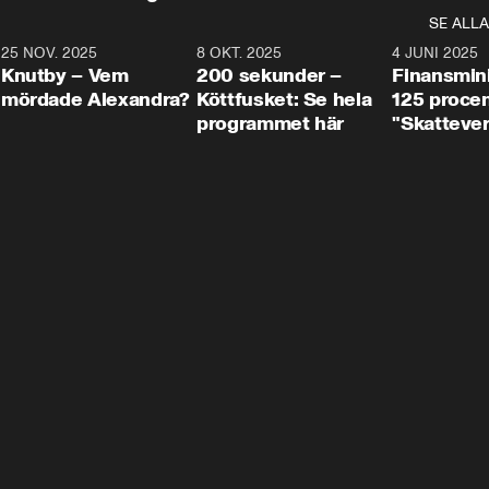
SE ALLA
3
25 NOV. 2025
31:05
8 OKT. 2025
4:29
4 JUNI 2025
Knutby – Vem
200 sekunder –
Finansmin
mördade Alexandra?
Köttfusket: Se hela
125 procent
programmet här
"Skattever
viktig uppg