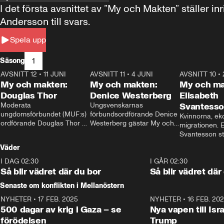
I det första avsnittet av ”My och Makten” ställe
Andersson till svars.
Spela upp
1
Säsong
AVSNITT 12
•
11 JUNI
26:27
AVSNITT 11
•
4 JUNI
23:40
AVSNITT 10
•
My och makten:
My och makten:
My och ma
Douglas Thor
Denice Westerberg
Elisabeth
Moderata 
Ungsvenskarnas 
Svantess
ungdomsförbundet (MUF:s) 
förbundsordförande Denice 
Kvinnorna, ek
ordförande Douglas Thor 
Westerberg gästar My och 
migrationen. E
gästar My och makten. I 
makten. I avsnittet 
Svantesson stäl
avsnittet diskuteras 
diskuteras migrationsfrågan 
när finansmini
Väder
tonårsutvisningarna och hur 
och hur SD ska locka 
Moderaterna ska locka 
kvinnliga väljare. 
I DAG 02:30
1:06
I GÅR 02:30
väljare till valet i höst. 
Så blir vädret där du bor
Så blir vädret där
Senaste om konflikten i Mellanöstern
NYHETER
•
17 FEB. 2025
0:45
NYHETER
•
16 FEB. 20
500 dagar av krig i Gaza – se
Nya vapen till Isr
förödelsen
Trump