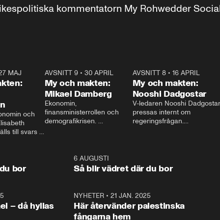
r inrikespolitiska kommentatorn My Rohwedder Soci
27 MAJ
3:51
AVSNITT 9
•
30 APRIL
24:00
AVSNITT 8
•
16 APRIL
25:1
kten:
My och makten:
My och makten:
Mikael Damberg
Nooshi Dadgostar
on
Ekonomin, 
V-ledaren Nooshi Dadgostar
finansministerrollen och 
pressas internt om 
onomin och 
demografikrisen. 
regeringsfrågan.

lisabeth 
Oppositionen ställs till svars 
I Aftonbladets 
ls till svars 
när Socialdemokraternas 
partiledarutfrågning ”My 
stern gästar 
Mikael Damberg gästar My 
och Makten” sätter hon ner 
My och Makten. 
och Makten. 
foten mot kritikerna:

1:06
6 AUGUSTI
1:0
– Vi ställer upp i val. Ska vi 
 du bor
Så blir vädret där du bor
vara med så sitter vi förstås 
25
1:22
NYHETER
•
21 JAN. 2025
0:5
ael – då hyllas
Här återvänder palestinska
fångarna hem