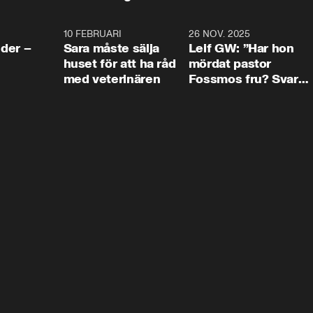
4:24
10 FEBRUARI
4:13
26 NOV. 2025
8:1
der –
Sara måste sälja
Leif GW: ”Har hon
huset för att ha råd
mördat pastor
med veterinären
Fossmos fru? Svar
nej.”