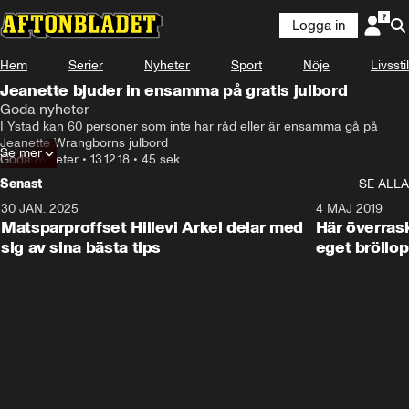
Logga in
Hem
Serier
Nyheter
Sport
Nöje
Livsstil
Jeanette bjuder in ensamma på gratis julbord
Goda nyheter
I Ystad kan 60 personer som inte har råd eller är ensamma gå på 
Jeanette Wrangborns julbord
Se mer
Goda nyheter
•
13.12.18
•
45 sek
Senast
SE ALLA
30 JAN. 2025
0:59
4 MAJ 2019
Matsparproffset Hillevi Arkel delar med
Här överrask
sig av sina bästa tips
eget bröllop