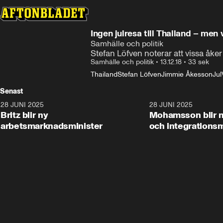
Ingen julresa till Thailand – men v
Samhälle och politik
Stefan Löfven noterar att vissa åker t
Samhälle och politik
•
13.12.18
•
33 sek
Thailand
Stefan Löfven
Jimmie Åkesson
Jul
Senast
28 JUNI 2025
1:48
28 JUNI 2025
Britz blir ny
Mohamsson blir n
arbetsmarknadsminister
och integrationsm