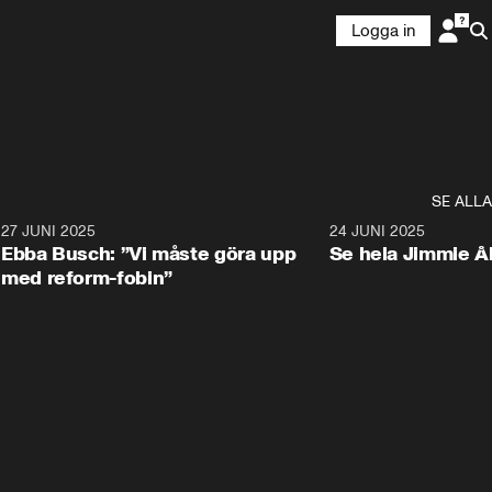
Logga in
SE ALLA
1
27 JUNI 2025
1:24
24 JUNI 2025
Ebba Busch: ”Vi måste göra upp
Se hela Jimmie Å
med reform-fobin”