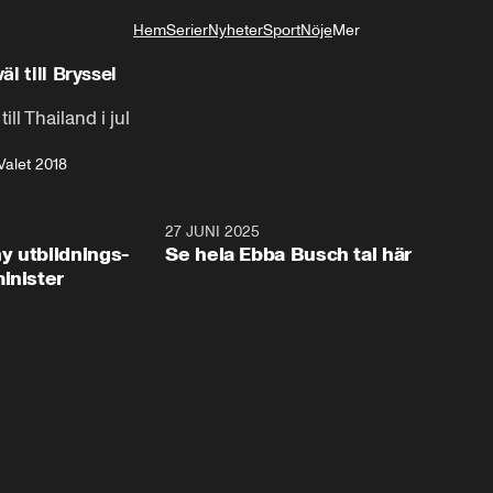
Hem
Serier
Nyheter
Sport
Nöje
Mer
Livsstil
äl till Bryssel
ill Thailand i jul
Valet 2018
2:28
27 JUNI 2025
32:2
y utbildnings-
Se hela Ebba Busch tal här
inister