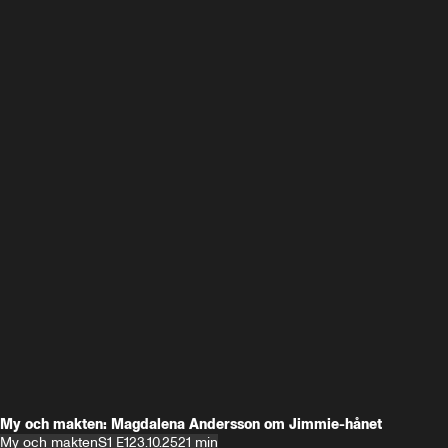
My och makten: Magdalena Andersson om Jimmie-hånet
My och makten
S1 E1
23.10.25
21 min