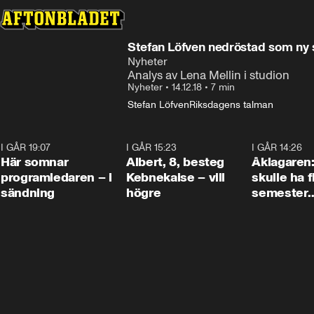
Stefan Löfven nedröstad som ny 
Nyheter
Analys av Lena Mellin i studion
Nyheter
•
14.12.18
•
7 min
Stefan Löfven
Riksdagens talman
I GÅR 19:07
0:45
I GÅR 15:23
0:54
I GÅR 14:26
Här somnar
Albert, 8, besteg
Åklagaren
programledaren – i
Kebnekaise – vill
skulle ha f
sändning
högre
semester
tillsamma