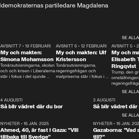
aldemokraternas partiledare Magdalena 
SE ALLA
7
AVSNITT 7
•
19 FEBRUARI
24:30
AVSNITT 6
•
12 FEBRUARI
27:30
AVSNITT 5
•
My och makten:
My och makten: Ulf
My och ma
Simona Mohamsson
Kristersson
Elisabeth
 
Tonårsutvisningarna, skolan 
Tonårsutvisningarna, 
Ringqvist
och och krisen i Liberalerna 
regeringsfrågan och 
Trump, den gr
står i fokus i det sjunde 
matpriserna står i fokus i 
omställningen
avsnittet av ”My och 
det sjätte avsnittet av ”My 
regeringsfråga
makten”. Se när 
och makten”. Se när 
centrum i det 
SE ALLA
Aftonbladets inrikespolitiska 
Aftonbladets inrikespolitiska 
avsnittet av ”
kommentator My 
kommentator My 
6
4 AUGUSTI
1:06
3 AUGUSTI
Makten”. Se nä
Rohwedder ställer 
Rohwedder ställer 
Så blir vädret där du bor
Så blir vädret där
Aftonbladets in
utbildnings- och 
statsminister Ulf Kristersson 
kommentator 
SE ALLA
integrationsminister Simona 
till svars.
Rohwedder stäl
Mohamsson till svars.
Centerpartiets
2
NYHETER
•
16 JAN. 2025
1:01
NYHETER
•
16 JAN. 20
Thand Ring till
Ahmed, 40, är fast i Gaza: ”Vill
Gazaborna: ”Vad s
tillbaka till Sverige”
till?”