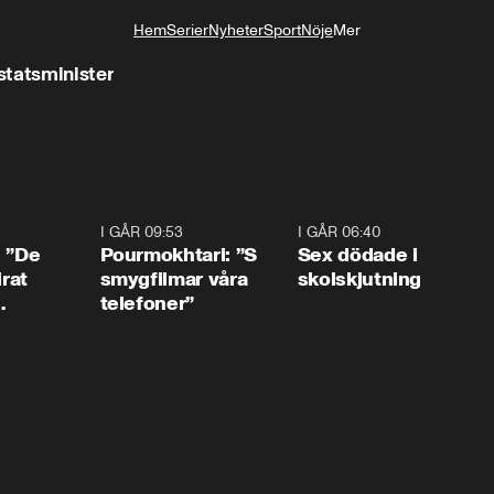
Hem
Serier
Nyheter
Sport
Nöje
Mer
Livsstil
statsminister
1:54
I GÅR 09:53
1:36
I GÅR 06:40
0:4
: ”De
Pourmokhtari: ”S
Sex dödade i
irat
smygfilmar våra
skolskjutning
telefoner”
ns”