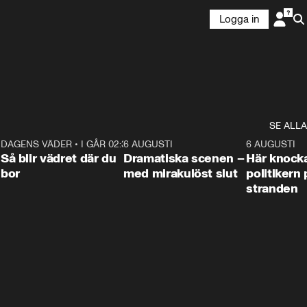
Logga in
SE ALLA
7
DAGENS VÄDER
•
I GÅR 02:30
1:06
6 AUGUSTI
0:42
6 AUGUSTI
Så blir vädret där du
Dramatiska scenen –
Här knock
bor
med mirakulöst slut
politikern 
stranden