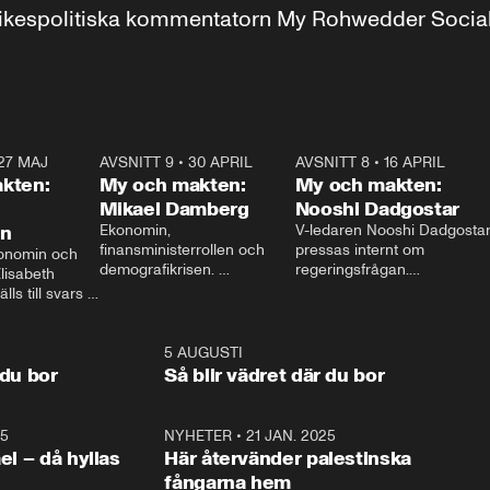
r inrikespolitiska kommentatorn My Rohwedder Soci
27 MAJ
3:51
AVSNITT 9
•
30 APRIL
24:00
AVSNITT 8
•
16 APRIL
25:1
kten:
My och makten:
My och makten:
Mikael Damberg
Nooshi Dadgostar
on
Ekonomin, 
V-ledaren Nooshi Dadgostar
finansministerrollen och 
pressas internt om 
onomin och 
demografikrisen. 
regeringsfrågan.

lisabeth 
Oppositionen ställs till svars 
I Aftonbladets 
ls till svars 
när Socialdemokraternas 
partiledarutfrågning ”My 
stern gästar 
Mikael Damberg gästar My 
och Makten” sätter hon ner 
My och Makten. 
och Makten. 
foten mot kritikerna:

1:06
5 AUGUSTI
1:0
– Vi ställer upp i val. Ska vi 
 du bor
Så blir vädret där du bor
vara med så sitter vi förstås 
25
1:22
NYHETER
•
21 JAN. 2025
0:5
ael – då hyllas
Här återvänder palestinska
fångarna hem