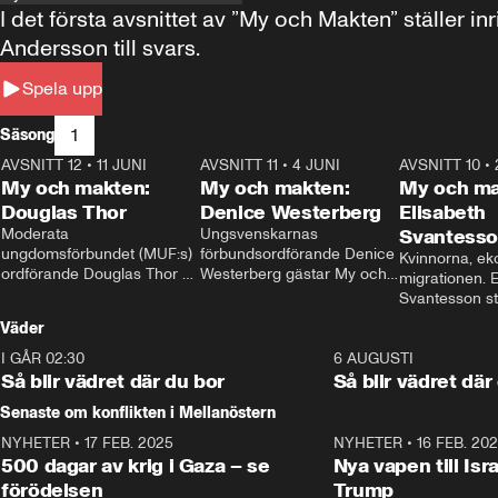
I det första avsnittet av ”My och Makten” ställe
Andersson till svars.
Spela upp
1
Säsong
AVSNITT 12
•
11 JUNI
26:27
AVSNITT 11
•
4 JUNI
23:40
AVSNITT 10
•
My och makten:
My och makten:
My och ma
Douglas Thor
Denice Westerberg
Elisabeth
Moderata 
Ungsvenskarnas 
Svantess
ungdomsförbundet (MUF:s) 
förbundsordförande Denice 
Kvinnorna, ek
ordförande Douglas Thor 
Westerberg gästar My och 
migrationen. E
gästar My och makten. I 
makten. I avsnittet 
Svantesson stäl
avsnittet diskuteras 
diskuteras migrationsfrågan 
när finansmini
Väder
tonårsutvisningarna och hur 
och hur SD ska locka 
Moderaterna ska locka 
kvinnliga väljare. 
I GÅR 02:30
1:06
6 AUGUSTI
väljare till valet i höst. 
Så blir vädret där du bor
Så blir vädret där
Senaste om konflikten i Mellanöstern
NYHETER
•
17 FEB. 2025
0:45
NYHETER
•
16 FEB. 20
500 dagar av krig i Gaza – se
Nya vapen till Isr
förödelsen
Trump