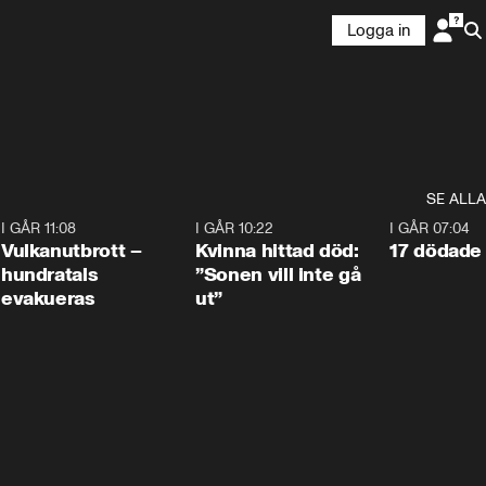
Logga in
SE ALLA
4
I GÅR 11:08
0:27
I GÅR 10:22
1:12
I GÅR 07:04
Vulkanutbrott –
Kvinna hittad död:
17 dödade 
hundratals
”Sonen vill inte gå
evakueras
ut”