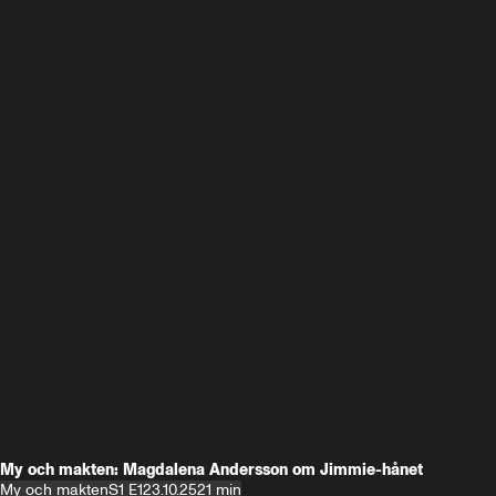
My och makten: Magdalena Andersson om Jimmie-hånet
My och makten
S1 E1
23.10.25
21 min