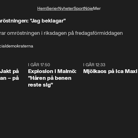
Hem
Serier
Nyheter
Sport
Nöje
Mer
Livsstil
röstningen: ”Jag beklagar”
rar omröstningen i riksdagen på fredagsförmiddagen
cialdemokraterna
0:33
I GÅR 17:50
1:10
I GÅR 12:33
0:2
 Jakt på
Explosion i Malmö:
Mjölkaos på Ica Maxi
an – på
”Håren på benen
reste sig”