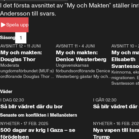
I det första avsnittet av ”My och Makten” ställe
Andersson till svars.
Spela upp
1
Säsong
AVSNITT 12
•
11 JUNI
26:27
AVSNITT 11
•
4 JUNI
23:40
AVSNITT 10
•
My och makten:
My och makten:
My och ma
Douglas Thor
Denice Westerberg
Elisabeth
Moderata 
Ungsvenskarnas 
Svantess
ungdomsförbundet (MUF:s) 
förbundsordförande Denice 
Kvinnorna, ek
ordförande Douglas Thor 
Westerberg gästar My och 
migrationen. E
gästar My och makten. I 
makten. I avsnittet 
Svantesson stäl
avsnittet diskuteras 
diskuteras migrationsfrågan 
när finansmini
Väder
tonårsutvisningarna och hur 
och hur SD ska locka 
Moderaterna ska locka 
kvinnliga väljare. 
I DAG 02:30
1:06
I GÅR 02:30
väljare till valet i höst. 
Så blir vädret där du bor
Så blir vädret där
Senaste om konflikten i Mellanöstern
NYHETER
•
17 FEB. 2025
0:45
NYHETER
•
16 FEB. 20
500 dagar av krig i Gaza – se
Nya vapen till Isr
förödelsen
Trump