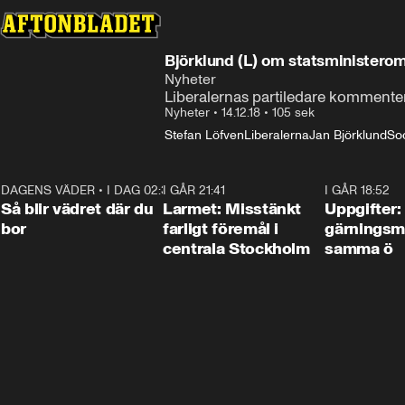
Björklund (L) om statsministerom
Nyheter
Liberalernas partiledare kommente
Nyheter
•
14.12.18
•
105 sek
Stefan Löfven
Liberalerna
Jan Björklund
So
DAGENS VÄDER
•
I DAG 02:30
1:06
I GÅR 21:41
0:35
I GÅR 18:52
Så blir vädret där du
Larmet: Misstänkt
Uppgifter:
bor
farligt föremål i
gärningsm
centrala Stockholm
samma ö