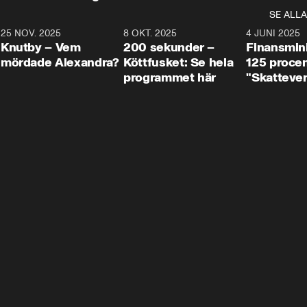
SE ALLA
3
25 NOV. 2025
31:05
8 OKT. 2025
4:29
4 JUNI 2025
Knutby – Vem
200 sekunder –
Finansmin
mördade Alexandra?
Köttfusket: Se hela
125 procent
programmet här
"Skattever
viktig uppg