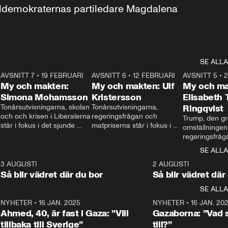
aldemokraternas partiledare Magdalena 
SE ALLA
7
AVSNITT 7
•
19 FEBRUARI
24:30
AVSNITT 6
•
12 FEBRUARI
27:30
AVSNITT 5
•
My och makten:
My och makten: Ulf
My och ma
Simona Mohamsson
Kristersson
Elisabeth
 
Tonårsutvisningarna, skolan 
Tonårsutvisningarna, 
Ringqvist
och och krisen i Liberalerna 
regeringsfrågan och 
Trump, den gr
står i fokus i det sjunde 
matpriserna står i fokus i 
omställningen
avsnittet av ”My och 
det sjätte avsnittet av ”My 
regeringsfråga
makten”. Se när 
och makten”. Se när 
centrum i det 
SE ALLA
Aftonbladets inrikespolitiska 
Aftonbladets inrikespolitiska 
avsnittet av ”
kommentator My 
kommentator My 
6
3 AUGUSTI
1:06
2 AUGUSTI
Makten”. Se nä
Rohwedder ställer 
Rohwedder ställer 
Så blir vädret där du bor
Så blir vädret där
Aftonbladets in
utbildnings- och 
statsminister Ulf Kristersson 
kommentator 
SE ALLA
integrationsminister Simona 
till svars.
Rohwedder stäl
Mohamsson till svars.
Centerpartiets
2
NYHETER
•
16 JAN. 2025
1:01
NYHETER
•
16 JAN. 20
Thand Ring till
Ahmed, 40, är fast i Gaza: ”Vill
Gazaborna: ”Vad s
tillbaka till Sverige”
till?”