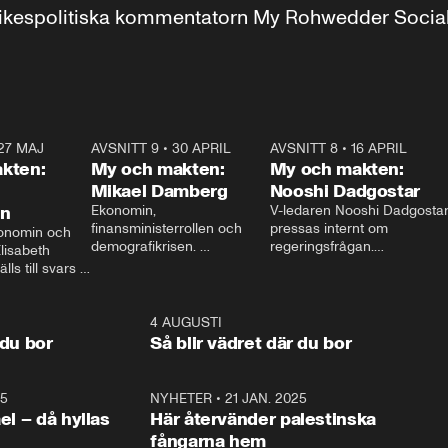
r inrikespolitiska kommentatorn My Rohwedder Soci
27 MAJ
3:51
AVSNITT 9
•
30 APRIL
24:00
AVSNITT 8
•
16 APRIL
25:1
kten:
My och makten:
My och makten:
Mikael Damberg
Nooshi Dadgostar
on
Ekonomin, 
V-ledaren Nooshi Dadgostar
finansministerrollen och 
pressas internt om 
onomin och 
demografikrisen. 
regeringsfrågan.

lisabeth 
Oppositionen ställs till svars 
I Aftonbladets 
ls till svars 
när Socialdemokraternas 
partiledarutfrågning ”My 
stern gästar 
Mikael Damberg gästar My 
och Makten” sätter hon ner 
My och Makten. 
och Makten. 
foten mot kritikerna:

1:06
4 AUGUSTI
1:0
– Vi ställer upp i val. Ska vi 
 du bor
Så blir vädret där du bor
vara med så sitter vi förstås 
25
1:22
NYHETER
•
21 JAN. 2025
0:5
ael – då hyllas
Här återvänder palestinska
fångarna hem