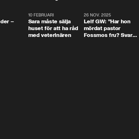
4:24
10 FEBRUARI
4:13
26 NOV. 2025
8:1
der –
Sara måste sälja
Leif GW: ”Har hon
huset för att ha råd
mördat pastor
med veterinären
Fossmos fru? Svar
nej.”