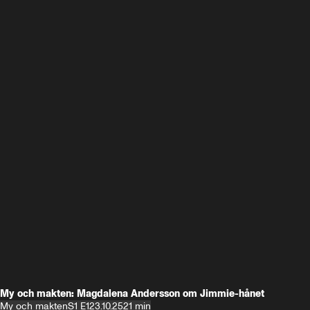
My och makten: Magdalena Andersson om Jimmie-hånet
My och makten
S1 E1
23.10.25
21 min