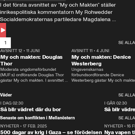
I det första avsnittet av ”My och Makten” ställer 
inrikespolitiska kommentatorn My Rohwedder 
Socialdemokraternas partiledare Magdalena 
Andersson till svars.
1
SE ALLA
AVSNITT 12
•
11 JUNI
26:27
AVSNITT 11
•
4 JUNI
2
My och makten: Douglas
My och makten: Denice
Thor
Westerberg
Moderata ungdomsförbundet 
Ungsvenskarnas 
(MUF:s) ordförande Douglas Thor 
förbundsordförande Denice 
gästar My och makten. I avsnittet 
Westerberg gästar My och makten.
diskuteras tonårsutvisningarna och 
avsnittet diskuteras migrationsfrå
hur Moderaterna ska locka väljare till 
och hur SD ska locka kvinnliga 
Väder
SE ALLA
valet i höst. 
väljare. 
I DAG 02:30
1:06
I GÅR 02:30
Så blir vädret där du bor
Så blir vädr
Senaste om konflikten i Mellanöstern
SE ALLA
NYHETER
•
17 FEB. 2025
0:45
NYHETER
•
16 F
500 dagar av krig i Gaza – se förödelsen
Nya vapen ti