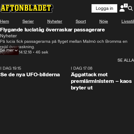
Logga in
Hem
Serier
Nyheter
Sport
Nöje
Livsstil
Flygande luciatåg överraskar passagerare
Nyheter
På lucia fick passagerarna på flyget mellan Malmö och Bromma en 
rejäl överraskning.
Se mer
Nyheter
•
14.12.18
•
46 sek
SE ALLA
I DAG 19:15
0:36
I DAG 17:08
Se de nya UFO-bilderna
Äggattack mot
premiärministern – kaos
bryter ut