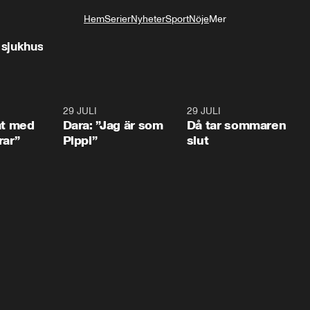
Hem
Serier
Nyheter
Sport
Nöje
Mer
Livsstil
 sjukhus
1:02
29 JULI
0:41
29 JULI
0:3
at med
Dara: ”Jag är som
Då tar sommaren
rar”
Pippi”
slut