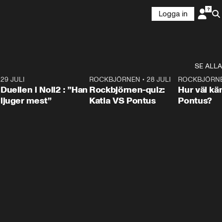
Logga in
SE ALLA
9
29 JULI
0:47
ROCKBJÖRNEN
•
28 JULI
0:15
ROCKBJÖRN
Duellen i Noll2 : ”Han
Rockbjörnen-quiz:
Hur väl kä
ljuger mest”
Katia VS Pontus
Pontus?