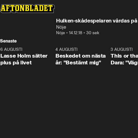
Hulken-skådespelaren vårdas på
Nöje
Nöje
•
14.12.18
•
30 sek
Senaste
6 AUGUSTI
1:04
4 AUGUSTI
0:24
3 AUGUSTI
Lasse Holm sätter
Beskedet om nästa
This or th
plus på livet
år: ”Bestämt mig”
Dara: ”Väg