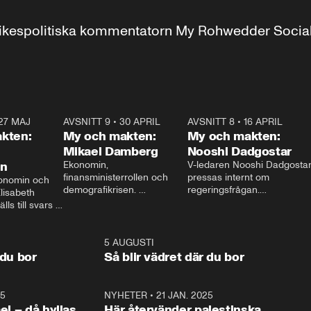
r inrikespolitiska kommentatorn My Rohwedder Soci
27 MAJ
3:51
AVSNITT 9
•
30 APRIL
24:00
AVSNITT 8
•
16 APRIL
25:1
kten:
My och makten:
My och makten:
Mikael Damberg
Nooshi Dadgostar
on
Ekonomin, 
V-ledaren Nooshi Dadgostar
finansministerrollen och 
pressas internt om 
onomin och 
demografikrisen. 
regeringsfrågan.

lisabeth 
Oppositionen ställs till svars 
I Aftonbladets 
ls till svars 
när Socialdemokraternas 
partiledarutfrågning ”My 
stern gästar 
Mikael Damberg gästar My 
och Makten” sätter hon ner 
My och Makten. 
och Makten. 
foten mot kritikerna:

1:06
5 AUGUSTI
1:0
– Vi ställer upp i val. Ska vi 
 du bor
Så blir vädret där du bor
vara med så sitter vi förstås 
25
1:22
NYHETER
•
21 JAN. 2025
0:5
ael – då hyllas
Här återvänder palestinska