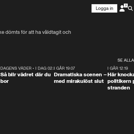
Logga in
 dömts för att ha våldtagit och 
SE ALLA
7
DAGENS VÄDER
•
I DAG 02:30
1:06
I GÅR 19:07
0:42
I GÅR 12:19
Så blir vädret där du
Dramatiska scenen –
Här knock
bor
med mirakulöst slut
politikern 
stranden