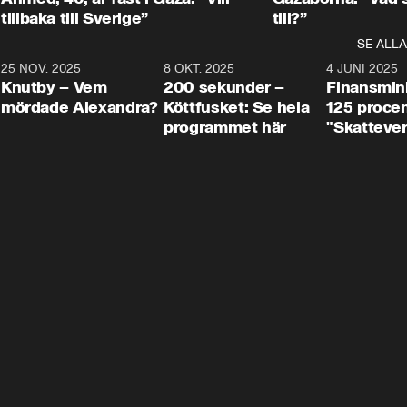
tillbaka till Sverige”
till?”
SE ALLA
3
25 NOV. 2025
31:05
8 OKT. 2025
4:29
4 JUNI 2025
Knutby – Vem
200 sekunder –
Finansmin
mördade Alexandra?
Köttfusket: Se hela
125 procent
programmet här
"Skattever
viktig uppg