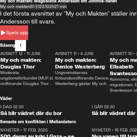
My och makten: Magdalena Andersson om Jimmie-hånet
My och makten
S1 E1
23.10.25
21 min
I det första avsnittet av ”My och Makten” ställe
Andersson till svars.
Spela upp
1
Säsong
AVSNITT 12
•
11 JUNI
26:27
AVSNITT 11
•
4 JUNI
23:40
AVSNITT 10
•
My och makten:
My och makten:
My och ma
Douglas Thor
Denice Westerberg
Elisabeth
Moderata 
Ungsvenskarnas 
Svantess
ungdomsförbundet (MUF:s) 
förbundsordförande Denice 
Kvinnorna, ek
ordförande Douglas Thor 
Westerberg gästar My och 
migrationen. E
gästar My och makten. I 
makten. I avsnittet 
Svantesson stäl
avsnittet diskuteras 
diskuteras migrationsfrågan 
när finansmini
Väder
tonårsutvisningarna och hur 
och hur SD ska locka 
Moderaterna ska locka 
kvinnliga väljare. 
I DAG 02:30
1:06
I GÅR 02:30
väljare till valet i höst. 
Så blir vädret där du bor
Så blir vädret där
Senaste om konflikten i Mellanöstern
NYHETER
•
17 FEB. 2025
0:45
NYHETER
•
16 FEB. 20
500 dagar av krig i Gaza – se
Nya vapen till Isr