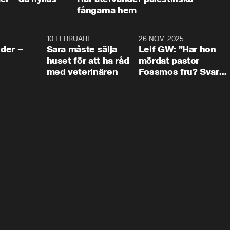
fångarna hem
4:24
10 FEBRUARI
4:13
26 NOV. 2025
8:1
der –
Sara måste sälja
Leif GW: ”Har hon
huset för att ha råd
mördat pastor
med veterinären
Fossmos fru? Svar
nej.”