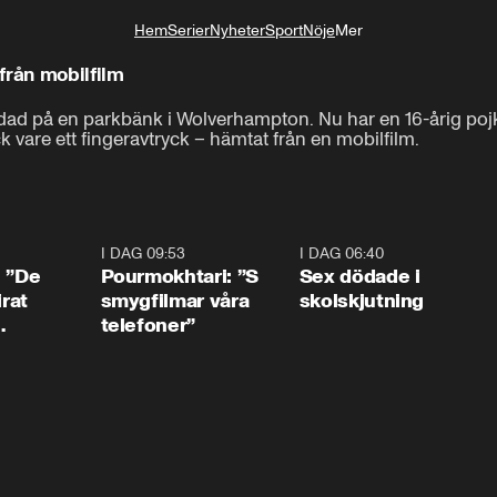
Hem
Serier
Nyheter
Sport
Nöje
Mer
Livsstil
från mobilfilm
rdad på en parkbänk i Wolverhampton. Nu har en 16-årig pojke
are ett fingeravtryck – hämtat från en mobilfilm.
1:54
I DAG 09:53
1:36
I DAG 06:40
0:4
: ”De
Pourmokhtari: ”S
Sex dödade i
irat
smygfilmar våra
skolskjutning
telefoner”
ns”