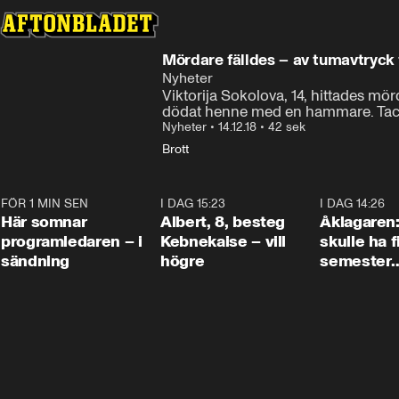
Mördare fälldes – av tumavtryck 
Nyheter
Viktorija Sokolova, 14, hittades mö
dödat henne med en hammare. Tack v
Nyheter
•
14.12.18
•
42 sek
Brott
FÖR 1 MIN SEN
0:45
I DAG 15:23
0:54
I DAG 14:26
Här somnar
Albert, 8, besteg
Åklagaren
programledaren – i
Kebnekaise – vill
skulle ha f
sändning
högre
semester
tillsamma