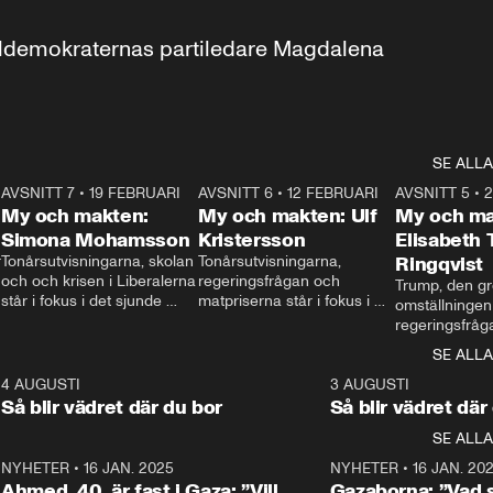
aldemokraternas partiledare Magdalena 
SE ALLA
7
AVSNITT 7
•
19 FEBRUARI
24:30
AVSNITT 6
•
12 FEBRUARI
27:30
AVSNITT 5
•
My och makten:
My och makten: Ulf
My och ma
Simona Mohamsson
Kristersson
Elisabeth
 
Tonårsutvisningarna, skolan 
Tonårsutvisningarna, 
Ringqvist
och och krisen i Liberalerna 
regeringsfrågan och 
Trump, den gr
står i fokus i det sjunde 
matpriserna står i fokus i 
omställningen
avsnittet av ”My och 
det sjätte avsnittet av ”My 
regeringsfråga
makten”. Se när 
och makten”. Se när 
centrum i det 
SE ALLA
Aftonbladets inrikespolitiska 
Aftonbladets inrikespolitiska 
avsnittet av ”
kommentator My 
kommentator My 
6
4 AUGUSTI
1:06
3 AUGUSTI
Makten”. Se nä
Rohwedder ställer 
Rohwedder ställer 
Så blir vädret där du bor
Så blir vädret där
Aftonbladets in
utbildnings- och 
statsminister Ulf Kristersson 
kommentator 
SE ALLA
integrationsminister Simona 
till svars.
Rohwedder stäl
Mohamsson till svars.
Centerpartiets
2
NYHETER
•
16 JAN. 2025
1:01
NYHETER
•
16 JAN. 20
Thand Ring till
Ahmed, 40, är fast i Gaza: ”Vill
Gazaborna: ”Vad s