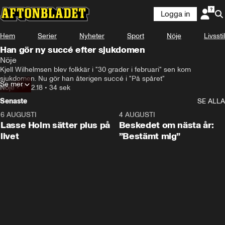
Logga in
Hem
Serier
Nyheter
Sport
Nöje
Livsstil
Han gör ny succé efter sjukdomen
Nöje
Kjell Wilhelmsen blev folkkär i "30 grader i februari" sen kom 
sjukdomen. Nu gör han återigen succé i "På spåret"
Se mer
Nöje
•
15.12.18
•
34 sek
Senaste
SE ALLA
6 AUGUSTI
1:04
4 AUGUSTI
Lasse Holm sätter plus på
Beskedet om nästa år:
livet
”Bestämt mig”