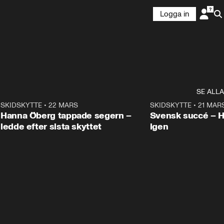
Logga in
SE ALLA
9
SKIDSKYTTE
•
22 MARS
0:55
SKIDSKYTTE
•
21 MAR
Hanna Öberg tappade segern –
Svensk succé – 
ledde efter sista skyttet
igen