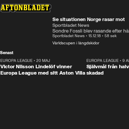
Se situationen Norge rasar mot
Sportbladet News
Sondre Fossli blev rasande efter h
Sportbladet News
•
15.12.18
•
58 sek
Världscupen i längdskidor
Senast
EUROPA LEAGUE
•
20 MAJ
1:32
EUROPA LEAGUE
•
9 A
Victor Nilsson Lindelöf vinner
Självmål från hal
Europa League med sitt Aston Villa
skadad