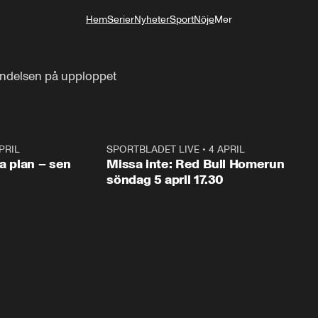
Hem
Serier
Nyheter
Sport
Nöje
Mer
Livsstil
ändelsen på upploppet
PRIL
1:03
SPORTBLADET LIVE
•
4 APRIL
1:0
va plan – sen
Missa inte: Red Bull Homerun
söndag 5 april 17.30