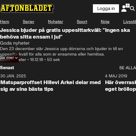
Logga in
Hem
Serier
Nyheter
Sport
Nöje
Livsstil
Jessica bjuder på gratis uppesittarkväll: "Ingen ska
behöva sitta ensam i jul"
Goda nyheter
Den 23 december slår Jessica upp dörrarna och bjuder in till en 
uppesittarkväll för alla som är ensamma eller hemlösa.
Se mer
Goda nyheter
•
16.12.18
•
50 sek
Senast
SE ALLA
30 JAN. 2025
0:59
4 MAJ 2019
Matsparproffset Hillevi Arkel delar med
Här överrask
sig av sina bästa tips
eget bröllop