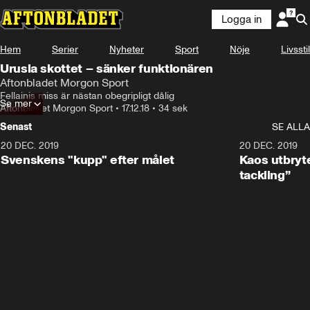
Logga in
Hem
Serier
Nyheter
Sport
Nöje
Livsstil
Urusla skottet – sänker funktionären
Aftonbladet Morgon Sport
Fellainis miss är nästan obegripligt dålig
Se mer
Aftonbladet Morgon Sport
•
17.12.18
•
34 sek
Senast
SE ALLA
20 DEC. 2019
0:44
20 DEC. 2019
Svenskens "kupp" efter målet
Kaos utbryte
tackling”