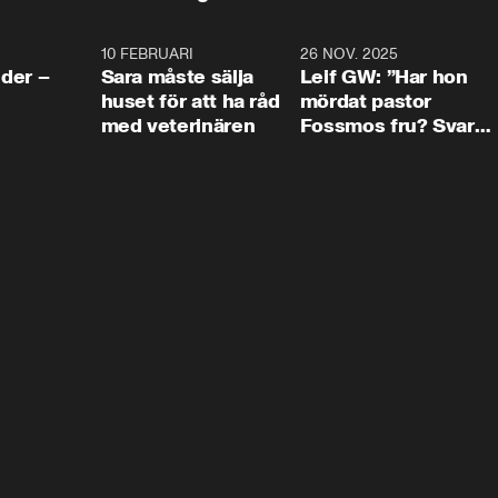
4:24
10 FEBRUARI
4:13
26 NOV. 2025
8:1
der –
Sara måste sälja
Leif GW: ”Har hon
huset för att ha råd
mördat pastor
med veterinären
Fossmos fru? Svar
nej.”