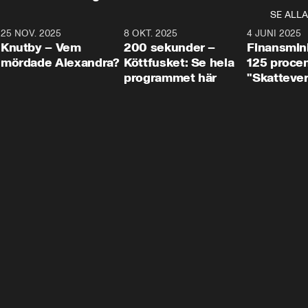
SE ALLA
3
25 NOV. 2025
31:05
8 OKT. 2025
4:29
4 JUNI 2025
Knutby – Vem
200 sekunder –
Finansmin
mördade Alexandra?
Köttfusket: Se hela
125 procent
programmet här
"Skattever
viktig uppg