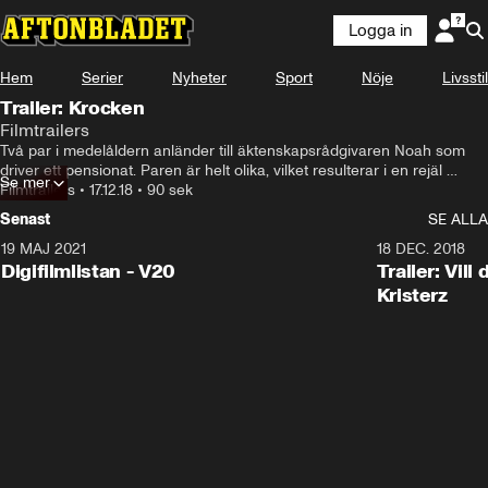
Logga in
Hem
Serier
Nyheter
Sport
Nöje
Livsstil
Trailer: Krocken
Filmtrailers
Två par i medelåldern anländer till äktenskapsrådgivaren Noah som 
driver ett pensionat. Paren är helt olika, vilket resulterar i en rejäl 
Se mer
kulturkrock. De har kommit för att få hjälp av Noah, hon har dock en 
Filmtrailers
•
17.12.18
•
90 sek
helt annan agenda. Hon har planerat mötet för att avslöja en 
Senast
SE ALLA
hemlighet, något som får ödesdigra konsekvenser.
19 MAJ 2021
2:00
18 DEC. 2018
Digifilmlistan - V20
Trailer: Vil
Kristerz