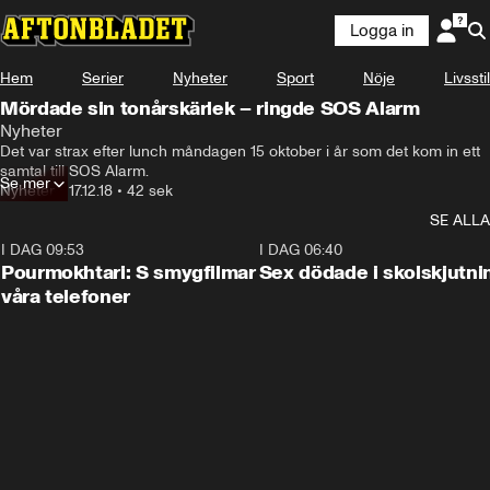
Logga in
Hem
Serier
Nyheter
Sport
Nöje
Livsstil
Mördade sin tonårskärlek – ringde SOS Alarm
Nyheter
Det var strax efter lunch måndagen 15 oktober i år som det kom in ett 
samtal till SOS Alarm.
Se mer
Nyheter
•
17.12.18
•
42 sek
SE ALLA
I DAG 09:53
1:36
I DAG 06:40
Pourmokhtari: S smygfilmar
Sex dödade i skolskjutni
våra telefoner