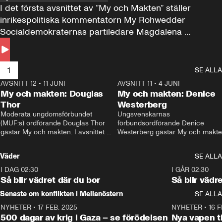
I det första avsnittet av ”My och Makten” ställer 
inrikespolitiska kommentatorn My Rohwedder 
Socialdemokraternas partiledare Magdalena 
Andersson till svars.
1
SE ALLA
AVSNITT 12
•
11 JUNI
26:27
AVSNITT 11
•
4 JUNI
2
My och makten: Douglas
My och makten: Denice
Thor
Westerberg
Moderata ungdomsförbundet 
Ungsvenskarnas 
(MUF:s) ordförande Douglas Thor 
förbundsordförande Denice 
gästar My och makten. I avsnittet 
Westerberg gästar My och makten.
diskuteras tonårsutvisningarna och 
avsnittet diskuteras migrationsfrå
hur Moderaterna ska locka väljare till 
och hur SD ska locka kvinnliga 
Väder
SE ALLA
valet i höst. 
väljare. 
I DAG 02:30
1:06
I GÅR 02:30
Så blir vädret där du bor
Så blir vädr
Senaste om konflikten i Mellanöstern
SE ALLA
NYHETER
•
17 FEB. 2025
0:45
NYHETER
•
16 F
500 dagar av krig i Gaza – se förödelsen
Nya vapen ti