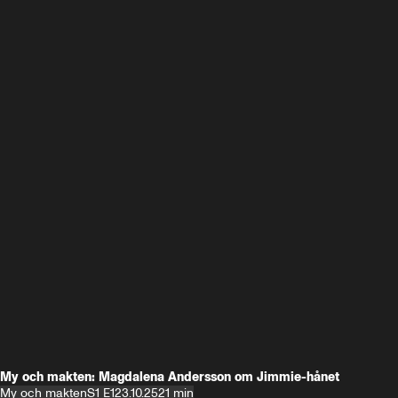
My och makten: Magdalena Andersson om Jimmie-hånet
My och makten
S1 E1
23.10.25
21 min