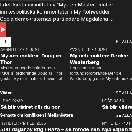
I det första avsnittet av ”My och Makten” ställer 
inrikespolitiska kommentatorn My Rohwedder 
Socialdemokraternas partiledare Magdalena 
Andersson till svars.
1
SE ALLA
AVSNITT 12
•
11 JUNI
26:27
AVSNITT 11
•
4 JUNI
2
My och makten: Douglas
My och makten: Denice
Thor
Westerberg
Moderata ungdomsförbundet 
Ungsvenskarnas 
(MUF:s) ordförande Douglas Thor 
förbundsordförande Denice 
gästar My och makten. I avsnittet 
Westerberg gästar My och makten.
diskuteras tonårsutvisningarna och 
avsnittet diskuteras migrationsfrå
hur Moderaterna ska locka väljare till 
och hur SD ska locka kvinnliga 
Väder
SE ALLA
valet i höst. 
väljare. 
I DAG 02:30
1:06
I GÅR 02:30
Så blir vädret där du bor
Så blir vädr
Senaste om konflikten i Mellanöstern
SE ALLA
NYHETER
•
17 FEB. 2025
0:45
NYHETER
•
16 F
500 dagar av krig i Gaza – se förödelsen
Nya vapen ti