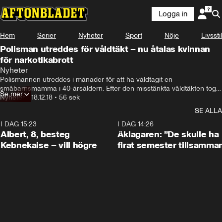
Logga in
Hem
Serier
Nyheter
Sport
Nöje
Livsstil
Polisman utreddes för våldtäkt – nu åtalas kvinnan
för narkotikabrott
Nyheter
Polismannen utreddes i månader för att ha våldtagit en 
småbarnsmamma i 40-årsåldern. Efter den misstänkta våldtäkten togs 
Se mer
prover på kvinnan som gav positivt utslag för narkotika. Kvinnan 
Nyheter
•
18.12.18
•
56 sek
hävdar att hon drogats – men åtalas nu för narkotikabrott.
SE ALLA
I DAG 15:23
0:54
I DAG 14:26
Albert, 8, besteg
Åklagaren: ”De skulle ha
Kebnekaise – vill högre
firat semester tillsamma