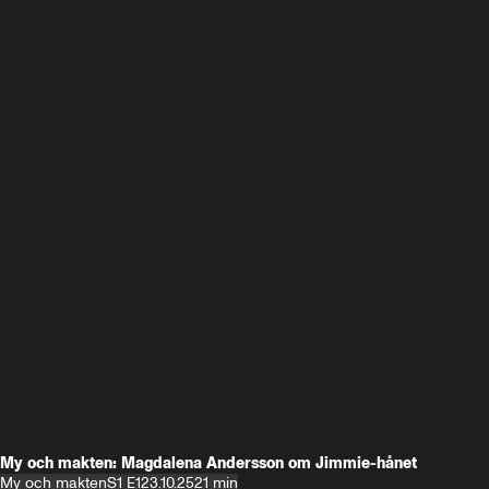
My och makten: Magdalena Andersson om Jimmie-hånet
My och makten
S1 E1
23.10.25
21 min