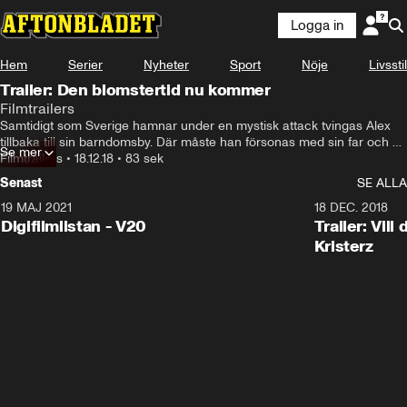
Logga in
Hem
Serier
Nyheter
Sport
Nöje
Livsstil
Trailer: Den blomstertid nu kommer
Filmtrailers
Samtidigt som Sverige hamnar under en mystisk attack tvingas Alex 
tillbaka till sin barndomsby. Där måste han försonas med sin far och 
Se mer
sin ungdomskärlek, Anna, medan de gemensamt kämpar för att 
Filmtrailers
•
18.12.18
•
83 sek
överleva.
Senast
SE ALLA
19 MAJ 2021
2:00
18 DEC. 2018
Digifilmlistan - V20
Trailer: Vil
Kristerz