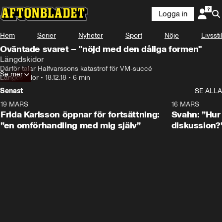
Logga in
Hem
Serier
Nyheter
Sport
Nöje
Livsstil
Oväntade svaret – "nöjd med den dåliga formen"
Längdskidor
Därför talar Halfvarssons katastrof för VM-succé
Se mer
Längdskidor
•
18.12.18
•
6 min
Senast
SE ALLA
19 MARS
0:26
16 MARS
Frida Karlsson öppnar för fortsättning:
Svahn: ”Hur 
”en omförhandling med mig själv”
diskussion?