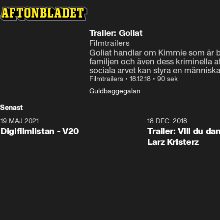
Trailer: Goliat
Filmtrailers
Goliat handlar om Kimmie som är bos
familjen och även dess kriminella a
sociala arvet kan styra en människa
Filmtrailers
•
18.12.18
•
90 sek
Guldbaggegalan
Senast
19 MAJ 2021
2:00
18 DEC. 2018
Digifilmlistan - V20
Trailer: Vill du d
Larz Kristerz