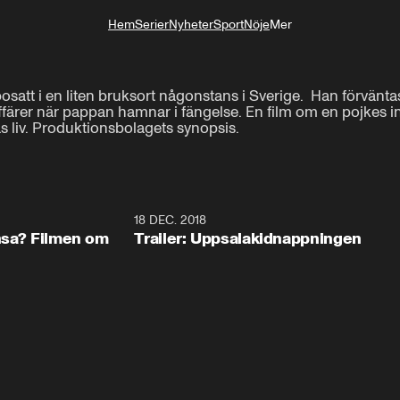
Hem
Serier
Nyheter
Sport
Nöje
Mer
Livsstil
att i en liten bruksort någonstans i Sverige.  Han förväntas 
ffärer när pappan hamnar i fängelse. En film om en pojkes int
s liv. Produktionsbolagets synopsis.
0:57
18 DEC. 2018
1:3
ansa? Filmen om
Trailer: Uppsalakidnappningen