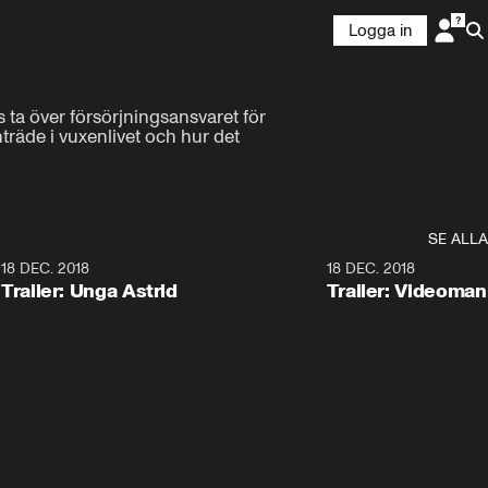
Logga in
ta över försörjningsansvaret för 
räde i vuxenlivet och hur det 
SE ALLA
0
18 DEC. 2018
1:30
18 DEC. 2018
Trailer: Unga Astrid
Trailer: Videoma