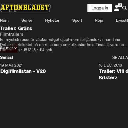
Logga in
Hem
Serier
Nyheter
Sport
Nöje
Livsstil
Trailer: Gräns
Filmtrailers
En mystisk resenär väcker något djupt inom tulltjänstekvinnan Tina. 
Det är startskottet på en resa som omkullkastar hela Tinas tillvaro och 
Se mer
slutligen leder till sanningen om vem hon är.
Filmtrailers
•
18.12.18
•
114 sek
Senast
SE ALLA
19 MAJ 2021
2:00
18 DEC. 2018
Digifilmlistan - V20
Trailer: Vil
Kristerz