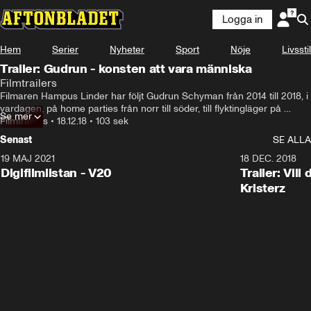
Logga in
Hem
Serier
Nyheter
Sport
Nöje
Livsstil
Trailer: Gudrun - konsten att vara människa
Filmtrailers
Filmaren Hampus Linder har följt Gudrun Schyman från 2014 till 2018, i 
vardagen, på home parties från norr till söder, till flyktingläger på 
Se mer
Lesbos och i EU-parlamentet, genom riksdagsval och privata samtal 
Filmtrailers
•
18.12.18
•
103 sek
med dottern. Filmen ger en inblick i vad som format Gudruns 
Senast
SE ALLA
övertygelse. Uppväxten med en alkoholiserad far, studietiden på 
Socialhögskolan under 68-vågen och arbetet i fredsrörelsen som 
19 MAJ 2021
2:00
18 DEC. 2018
ledde henne till partiledarposten och till att bli en av de mest 
Digifilmlistan - V20
Trailer: Vil
inflytelserika personerna i Sverige.
Kristerz