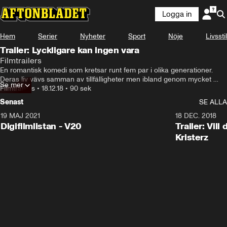
Logga in
Hem
Serier
Nyheter
Sport
Nöje
Livsstil
Trailer: Lyckligare kan ingen vara
Filmtrailers
En romantisk komedi som kretsar runt fem par i olika generationer. 
Deras liv vävs samman av tillfälligheter men ibland genom mycket 
Se mer
avsiktliga val där den gemensamma drivkraften är sökandet efter 
Filmtrailers
•
18.12.18
•
90 sek
kärlek. En film om mänsklighetens främsta gemensamma nämnare: 
Senast
SE ALLA
längtan efter att älska och att bli älskad.
19 MAJ 2021
2:00
18 DEC. 2018
Digifilmlistan - V20
Trailer: Vil
Kristerz