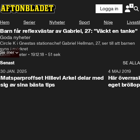
Logga in
Hem
Serier
Nyheter
Sport
Nöje
Livsstil
Barn får reflexvästar av Gabriel, 27: ”Väckt en tanke”
Goda nyheter
Circle K i Gnestas stationschef Gabriel Hellman, 27, ser till att barnen 
syns i mörkret
Se mer
Goda nyheter
•
19.12.18
•
51 sek
Senast
SE ALLA
30 JAN. 2025
0:59
4 MAJ 2019
Matsparproffset Hillevi Arkel delar med
Här överrask
sig av sina bästa tips
eget bröllop