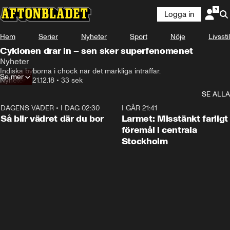
Logga in
Hem
Serier
Nyheter
Sport
Nöje
Livsstil
Cyklonen drar in – sen sker superfenomenet
Nyheter
Indiska byborna i chock när det märkliga inträffar.
Se mer
Nyheter
•
21.12.18
•
33 sek
SE ALLA
DAGENS VÄDER
•
I DAG 02:30
1:06
I GÅR 21:41
Så blir vädret där du bor
Larmet: Misstänkt farligt
föremål i centrala
Stockholm