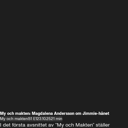
My och makten: Magdalena Andersson om Jimmie-hånet
My och makten
S1 E1
23.10.25
21 min
I det första avsnittet av ”My och Makten” ställer 