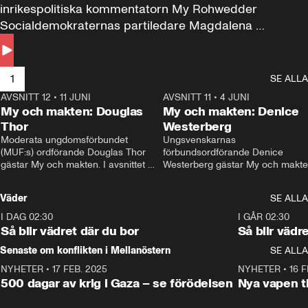
inrikespolitiska kommentatorn My Rohwedder 
Socialdemokraternas partiledare Magdalena 
Andersson till svars.
1
SE ALLA
AVSNITT 12
•
11 JUNI
26:27
AVSNITT 11
•
4 JUNI
2
My och makten: Douglas
My och makten: Denice
Thor
Westerberg
Moderata ungdomsförbundet 
Ungsvenskarnas 
(MUF:s) ordförande Douglas Thor 
förbundsordförande Denice 
gästar My och makten. I avsnittet 
Westerberg gästar My och makten.
diskuteras tonårsutvisningarna och 
avsnittet diskuteras migrationsfrå
hur Moderaterna ska locka väljare till 
och hur SD ska locka kvinnliga 
Väder
SE ALLA
valet i höst. 
väljare. 
I DAG 02:30
1:06
I GÅR 02:30
Så blir vädret där du bor
Så blir vädr
Senaste om konflikten i Mellanöstern
SE ALLA
NYHETER
•
17 FEB. 2025
0:45
NYHETER
•
16 F
500 dagar av krig i Gaza – se förödelsen
Nya vapen ti