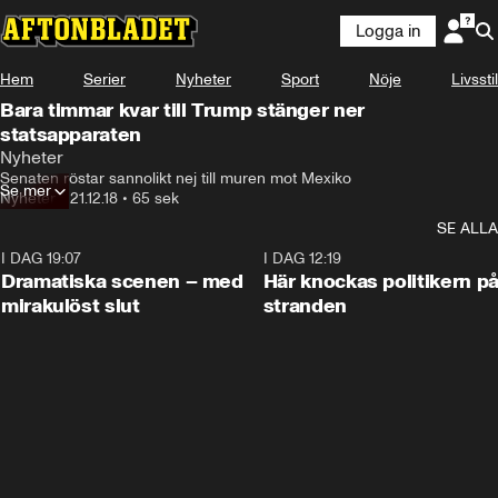
Logga in
Hem
Serier
Nyheter
Sport
Nöje
Livsstil
Bara timmar kvar till Trump stänger ner
statsapparaten
Nyheter
Senaten röstar sannolikt nej till muren mot Mexiko
Se mer
Nyheter
•
21.12.18
•
65 sek
SE ALLA
I DAG 19:07
0:42
I DAG 12:19
Dramatiska scenen – med
Här knockas politikern p
mirakulöst slut
stranden