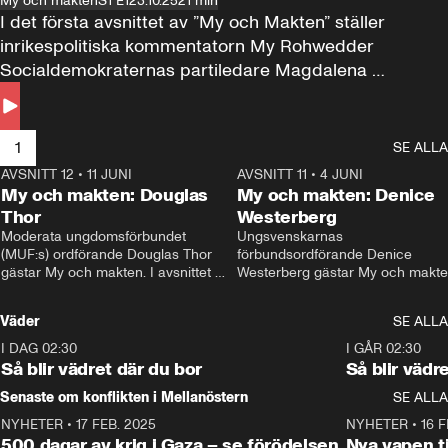
My och makten
S1 E1
23.10.25
21 min
I det första avsnittet av ”My och Makten” ställer 
inrikespolitiska kommentatorn My Rohwedder 
Socialdemokraternas partiledare Magdalena 
Andersson till svars.
1
SE ALLA
AVSNITT 12
•
11 JUNI
26:27
AVSNITT 11
•
4 JUNI
2
My och makten: Douglas
My och makten: Denice
Thor
Westerberg
Moderata ungdomsförbundet 
Ungsvenskarnas 
(MUF:s) ordförande Douglas Thor 
förbundsordförande Denice 
gästar My och makten. I avsnittet 
Westerberg gästar My och makten.
diskuteras tonårsutvisningarna och 
avsnittet diskuteras migrationsfrå
hur Moderaterna ska locka väljare till 
och hur SD ska locka kvinnliga 
Väder
SE ALLA
valet i höst. 
väljare. 
I DAG 02:30
1:06
I GÅR 02:30
Så blir vädret där du bor
Så blir vädr
Senaste om konflikten i Mellanöstern
SE ALLA
NYHETER
•
17 FEB. 2025
0:45
NYHETER
•
16 F
500 dagar av krig i Gaza – se förödelsen
Nya vapen ti