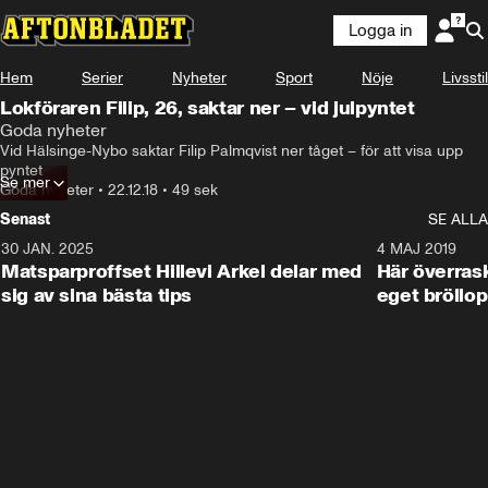
Logga in
Hem
Serier
Nyheter
Sport
Nöje
Livsstil
Lokföraren Filip, 26, saktar ner – vid julpyntet
Goda nyheter
Vid Hälsinge-Nybo saktar Filip Palmqvist ner tåget – för att visa upp 
pyntet
Se mer
Goda nyheter
•
22.12.18
•
49 sek
Senast
SE ALLA
30 JAN. 2025
0:59
4 MAJ 2019
Matsparproffset Hillevi Arkel delar med
Här överrask
sig av sina bästa tips
eget bröllop