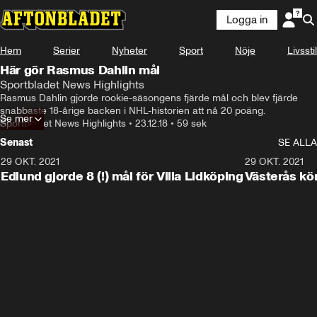
Logga in
Hem
Serier
Nyheter
Sport
Nöje
Livsstil
Här gör Rasmus Dahlin mål
Sportbladet News Highlights
Rasmus Dahlin gjorde rookie-säsongens fjärde mål och blev fjärde 
snabbaste 18-årige backen i NHL-historien att nå 20 poäng.
Se mer
Sportbladet News Highlights
•
23.12.18
•
59 sek
Senast
SE ALLA
29 OKT. 2021
4:11
29 OKT. 2021
Edlund gjorde 8 (!) mål för Villa Lidköping
Västerås kö