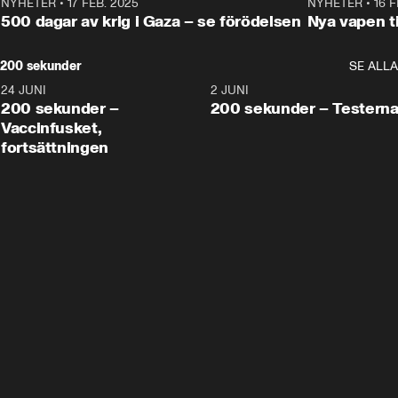
NYHETER
•
17 FEB. 2025
0:45
NYHETER
•
16 F
500 dagar av krig i Gaza – se förödelsen
Nya vapen ti
200 sekunder
SE ALLA
24 JUNI
5:00
2 JUNI
200 sekunder –
200 sekunder – Testern
Vaccinfusket,
fortsättningen