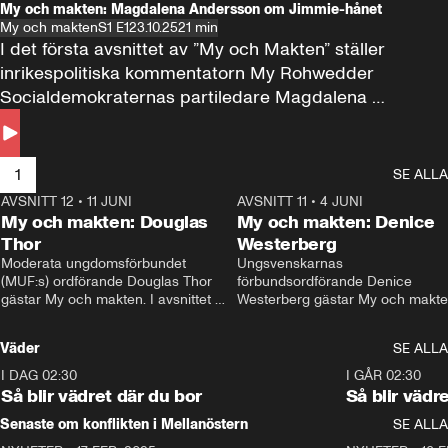
My och makten: Magdalena Andersson om Jimmie-hånet
My och makten
S1 E1
23.10.25
21 min
I det första avsnittet av ”My och Makten” ställer 
inrikespolitiska kommentatorn My Rohwedder 
Socialdemokraternas partiledare Magdalena 
Andersson till svars.
1
SE ALLA
AVSNITT 12
•
11 JUNI
26:27
AVSNITT 11
•
4 JUNI
2
My och makten: Douglas
My och makten: Denice
Thor
Westerberg
Moderata ungdomsförbundet 
Ungsvenskarnas 
(MUF:s) ordförande Douglas Thor 
förbundsordförande Denice 
gästar My och makten. I avsnittet 
Westerberg gästar My och makten.
diskuteras tonårsutvisningarna och 
avsnittet diskuteras migrationsfrå
hur Moderaterna ska locka väljare till 
och hur SD ska locka kvinnliga 
Väder
SE ALLA
valet i höst. 
väljare. 
I DAG 02:30
1:06
I GÅR 02:30
Så blir vädret där du bor
Så blir vädr
Senaste om konflikten i Mellanöstern
SE ALLA