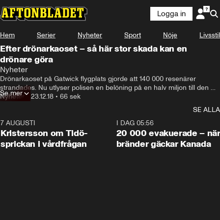
Logga in
Hem
Serier
Nyheter
Sport
Nöje
Livsstil
Efter drönarkaoset – så här stor skada kan en
drönare göra
Nyheter
Drönarkaoset på Gatwick flygplats gjorde att 140 000 resenärer 
strandades. Nu utlyser polisen en belöning på en halv miljon till den 
Se mer
som löser mysteriet.
Nyheter
•
23.12.18
•
66 sek
SE ALLA
7 AUGUSTI
0:42
I DAG 05:56
Kristersson om Tidö-
20 000 evakuerade – nä
sprickan i vårdfrågan
bränder gäckar Kanada