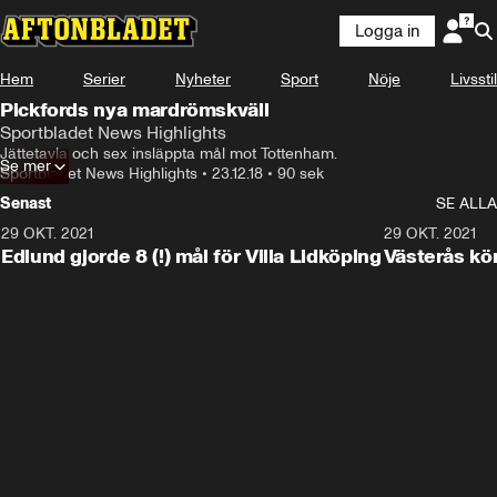
Logga in
Hem
Serier
Nyheter
Sport
Nöje
Livsstil
Pickfords nya mardrömskväll
Sportbladet News Highlights
Jättetavla och sex insläppta mål mot Tottenham.
Se mer
Sportbladet News Highlights
•
23.12.18
•
90 sek
Senast
SE ALLA
29 OKT. 2021
4:11
29 OKT. 2021
Edlund gjorde 8 (!) mål för Villa Lidköping
Västerås kö