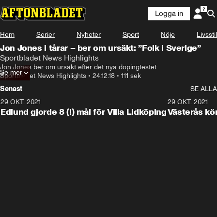
Logga in
Hem
Serier
Nyheter
Sport
Nöje
Livsstil
Jon Jones i tårar – ber om ursäkt: ”Folk i Sverige”
Sportbladet News Highlights
Jon Jones ber om ursäkt efter det nya dopingtestet.
Se mer
Sportbladet News Highlights
•
24.12.18
•
111 sek
Senast
SE ALLA
29 OKT. 2021
4:11
29 OKT. 2021
Edlund gjorde 8 (!) mål för Villa Lidköping
Västerås kö