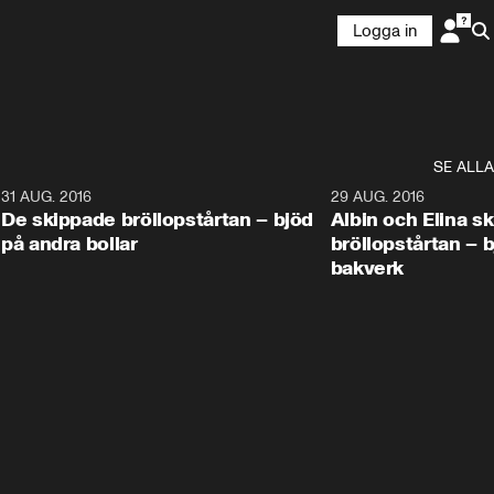
Logga in
SE ALLA
9
31 AUG. 2016
1:02
29 AUG. 2016
De skippade bröllopstårtan – bjöd
Albin och Elina s
på andra bollar
bröllopstårtan – 
bakverk