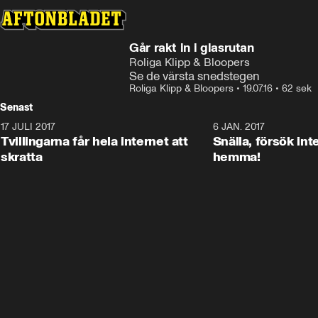
Går rakt in i glasrutan
Roliga Klipp & Bloopers
Se de värsta snedstegen
Roliga Klipp & Bloopers
•
19.07.16
•
62 sek
Senast
17 JULI 2017
0:29
6 JAN. 2017
Tvillingarna får hela internet att
Snälla, försök int
skratta
hemma!