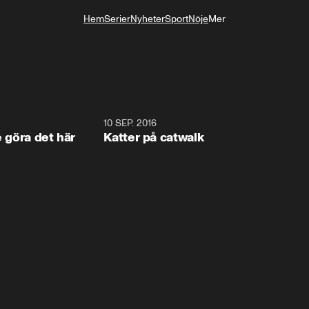
Hem
Serier
Nyheter
Sport
Nöje
Mer
Livsstil
1:34
10 SEP. 2016
0:2
e göra det här
Katter på catwalk