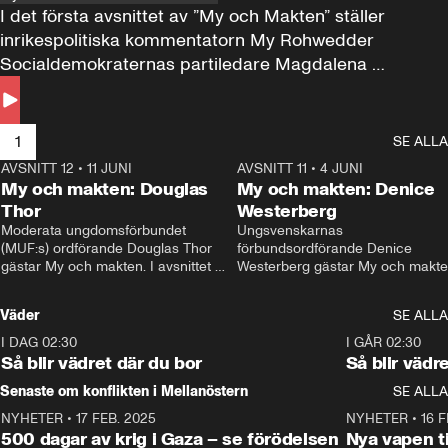
I det första avsnittet av ”My och Makten” ställer 
inrikespolitiska kommentatorn My Rohwedder 
Socialdemokraternas partiledare Magdalena 
Andersson till svars.
1
SE ALLA
AVSNITT 12
•
11 JUNI
26:27
AVSNITT 11
•
4 JUNI
2
My och makten: Douglas
My och makten: Denice
Thor
Westerberg
Moderata ungdomsförbundet 
Ungsvenskarnas 
(MUF:s) ordförande Douglas Thor 
förbundsordförande Denice 
gästar My och makten. I avsnittet 
Westerberg gästar My och makten.
diskuteras tonårsutvisningarna och 
avsnittet diskuteras migrationsfrå
hur Moderaterna ska locka väljare till 
och hur SD ska locka kvinnliga 
Väder
SE ALLA
valet i höst. 
väljare. 
I DAG 02:30
1:06
I GÅR 02:30
Så blir vädret där du bor
Så blir vädr
Senaste om konflikten i Mellanöstern
SE ALLA
NYHETER
•
17 FEB. 2025
0:45
NYHETER
•
16 F
500 dagar av krig i Gaza – se förödelsen
Nya vapen ti