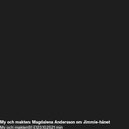
My och makten: Magdalena Andersson om Jimmie-hånet
My och makten
S1 E1
23.10.25
21 min