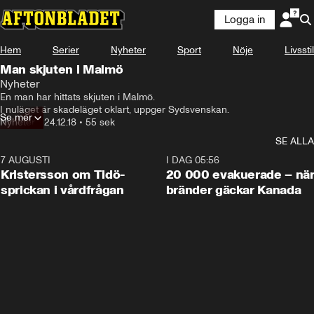
Logga in
Hem
Serier
Nyheter
Sport
Nöje
Livsstil
Man skjuten i Malmö
Nyheter
En man har hittats skjuten i Malmö.

I nuläget är skadeläget oklart, uppger Sydsvenskan.
Se mer
Nyheter
•
24.12.18
•
55 sek
SE ALLA
7 AUGUSTI
0:42
I DAG 05:56
Kristersson om Tidö-
20 000 evakuerade – nä
sprickan i vårdfrågan
bränder gäckar Kanada