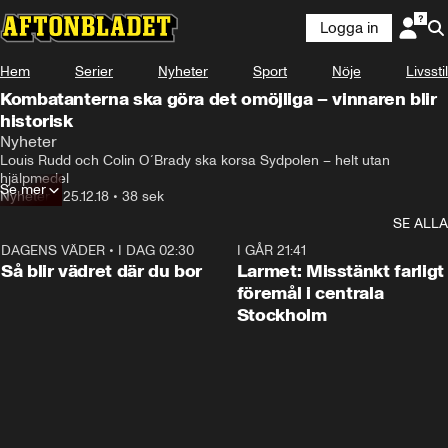
Logga in
Hem
Serier
Nyheter
Sport
Nöje
Livsstil
Kombatanterna ska göra det omöjliga – vinnaren blir
historisk
Nyheter
Louis Rudd och Colin O´Brady ska korsa Sydpolen – helt utan 
hjälpmedel
Se mer
Nyheter
•
25.12.18
•
38 sek
SE ALLA
DAGENS VÄDER
•
I DAG 02:30
1:06
I GÅR 21:41
Så blir vädret där du bor
Larmet: Misstänkt farligt
föremål i centrala
Stockholm