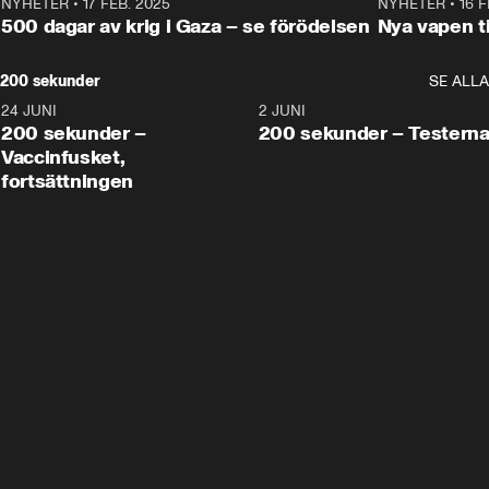
NYHETER
•
17 FEB. 2025
0:45
NYHETER
•
16 F
500 dagar av krig i Gaza – se förödelsen
Nya vapen ti
200 sekunder
SE ALLA
24 JUNI
5:00
2 JUNI
200 sekunder –
200 sekunder – Testern
Vaccinfusket,
fortsättningen