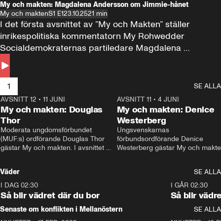
My och makten: Magdalena Andersson om Jimmie-hånet
My och makten
S1 E1
23.10.25
21 min
I det första avsnittet av ”My och Makten” ställer 
inrikespolitiska kommentatorn My Rohwedder 
Socialdemokraternas partiledare Magdalena 
Andersson till svars.
1
SE ALLA
AVSNITT 12
•
11 JUNI
26:27
AVSNITT 11
•
4 JUNI
2
My och makten: Douglas
My och makten: Denice
Thor
Westerberg
Moderata ungdomsförbundet 
Ungsvenskarnas 
(MUF:s) ordförande Douglas Thor 
förbundsordförande Denice 
gästar My och makten. I avsnittet 
Westerberg gästar My och makten.
diskuteras tonårsutvisningarna och 
avsnittet diskuteras migrationsfrå
hur Moderaterna ska locka väljare till 
och hur SD ska locka kvinnliga 
Väder
SE ALLA
valet i höst. 
väljare. 
I DAG 02:30
1:06
I GÅR 02:30
Så blir vädret där du bor
Så blir vädr
Senaste om konflikten i Mellanöstern
SE ALLA