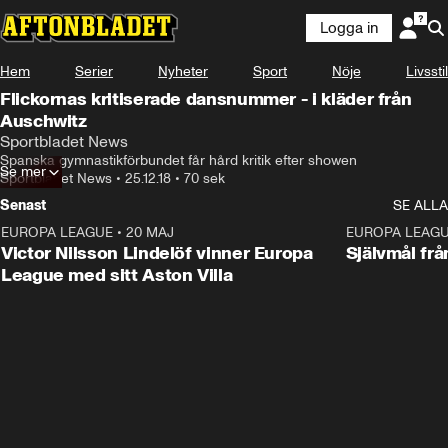
Logga in
Hem
Serier
Nyheter
Sport
Nöje
Livsstil
Flickornas kritiserade dansnummer - i kläder från
Auschwitz
Sportbladet News
Spanska gymnastikförbundet får hård kritik efter showen
Se mer
Sportbladet News
•
25.12.18
•
70 sek
Senast
SE ALLA
EUROPA LEAGUE
•
20 MAJ
1:32
EUROPA LEAG
Victor Nilsson Lindelöf vinner Europa
Självmål frå
League med sitt Aston Villa