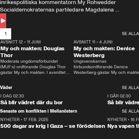
inrikespolitiska kommentatorn My Rohwedder 
Socialdemokraternas partiledare Magdalena 
Andersson till svars.
1
SE ALLA
AVSNITT 12
•
11 JUNI
26:27
AVSNITT 11
•
4 JUNI
2
My och makten: Douglas
My och makten: Denice
Thor
Westerberg
Moderata ungdomsförbundet 
Ungsvenskarnas 
(MUF:s) ordförande Douglas Thor 
förbundsordförande Denice 
gästar My och makten. I avsnittet 
Westerberg gästar My och makten.
diskuteras tonårsutvisningarna och 
avsnittet diskuteras migrationsfrå
hur Moderaterna ska locka väljare till 
och hur SD ska locka kvinnliga 
Väder
SE ALLA
valet i höst. 
väljare. 
I DAG 02:30
1:06
I GÅR 02:30
Så blir vädret där du bor
Så blir vädr
Senaste om konflikten i Mellanöstern
SE ALLA
NYHETER
•
17 FEB. 2025
0:45
NYHETER
•
16 F
500 dagar av krig i Gaza – se förödelsen
Nya vapen ti