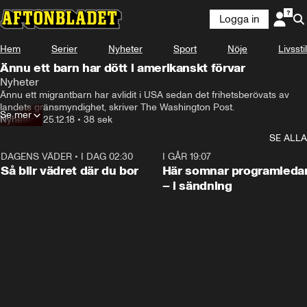
Logga in
Hem
Serier
Nyheter
Sport
Nöje
Livsstil
Ännu ett barn har dött i amerikanskt förvar
Nyheter
Ännu ett migrantbarn har avlidit i USA sedan det frihetsberövats av 
landets gränsmyndighet, skriver The Washington Post.
Se mer
Nyheter
•
25.12.18
•
38 sek
SE ALLA
DAGENS VÄDER
•
I DAG 02:30
1:06
I GÅR 19:07
Så blir vädret där du bor
Här somnar programleda
– i sändning