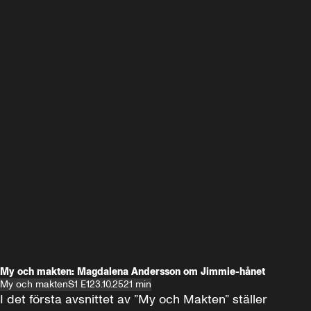
My och makten: Magdalena Andersson om Jimmie-hånet
My och makten
S1 E1
23.10.25
21 min
I det första avsnittet av ”My och Makten” ställer 