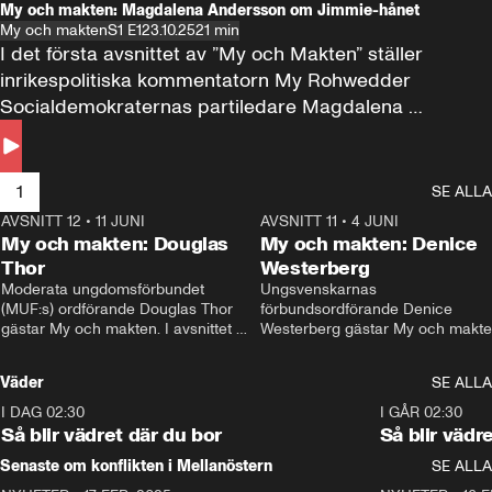
My och makten: Magdalena Andersson om Jimmie-hånet
My och makten
S1 E1
23.10.25
21 min
I det första avsnittet av ”My och Makten” ställer 
inrikespolitiska kommentatorn My Rohwedder 
Socialdemokraternas partiledare Magdalena 
Andersson till svars.
1
SE ALLA
AVSNITT 12
•
11 JUNI
26:27
AVSNITT 11
•
4 JUNI
2
My och makten: Douglas
My och makten: Denice
Thor
Westerberg
Moderata ungdomsförbundet 
Ungsvenskarnas 
(MUF:s) ordförande Douglas Thor 
förbundsordförande Denice 
gästar My och makten. I avsnittet 
Westerberg gästar My och makten.
diskuteras tonårsutvisningarna och 
avsnittet diskuteras migrationsfrå
hur Moderaterna ska locka väljare till 
och hur SD ska locka kvinnliga 
Väder
SE ALLA
valet i höst. 
väljare. 
I DAG 02:30
1:06
I GÅR 02:30
Så blir vädret där du bor
Så blir vädr
Senaste om konflikten i Mellanöstern
SE ALLA