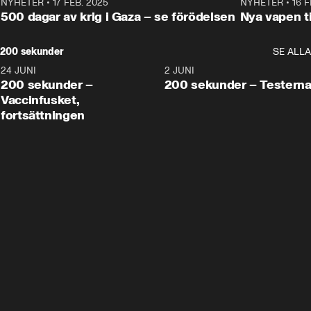
NYHETER
•
17 FEB. 2025
0:45
NYHETER
•
16 F
500 dagar av krig i Gaza – se förödelsen
Nya vapen ti
200 sekunder
SE ALLA
24 JUNI
5:00
2 JUNI
200 sekunder –
200 sekunder – Testern
Vaccinfusket,
fortsättningen