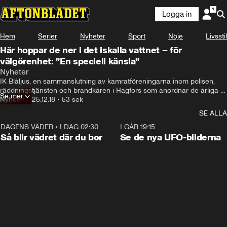
Logga in
Hem
Serier
Nyheter
Sport
Nöje
Livsstil
Här hoppar de ner i det iskalla vattnet – för
välgörenhet: ”En speciell känsla”
Nyheter
IK Blåljus, en sammanslutning av kamratföreningarna inom polisen, 
räddningstjänsten och brandkåren i Hagfors som anordnar de årliga 
Se mer
vinterutmaningarna som går ut på att hoppa in i det iskalla vattnet.
Nyheter
•
25.12.18
•
53 sek
SE ALLA
DAGENS VÄDER
•
I DAG 02:30
1:06
I GÅR 19:15
Så blir vädret där du bor
Se de nya UFO-bilderna