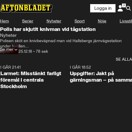
Logga in
Hem
Serier
Nyheter
Sport
Nöje
Livsstil
Polis har skjutit knivman vid tågstation
Nyheter
Polisen sköt en knivbeväpnad man vid Hallsbergs järnvägsstation 
under kvällen.

Se mer
Flera varningsskott avlossades innan mannen sköts i ena benet.

Nyheter
•
25.12.18
•
78 sek
– Mannen har gått till angrepp mot polispatrull, säger Tony Quiroga, 
SE ALLA
vakthavande befäl vid polisen region Bergslagen.
I GÅR 21:41
0:35
I GÅR 18:52
Larmet: Misstänkt farligt
Uppgifter: Jakt på
föremål i centrala
gärningsman – på samma
Stockholm