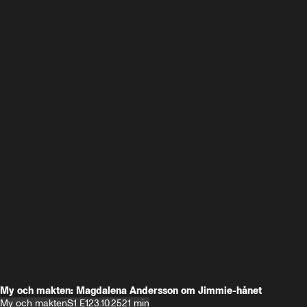
My och makten: Magdalena Andersson om Jimmie-hånet
My och makten
S1 E1
23.10.25
21 min