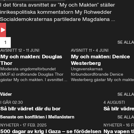
I det första avsnittet av ”My och Makten” ställer 
inrikespolitiska kommentatorn My Rohwedder 
Socialdemokraternas partiledare Magdalena 
Andersson till svars.
1
SE ALLA
AVSNITT 12
•
11 JUNI
26:27
AVSNITT 11
•
4 JUNI
2
My och makten: Douglas
My och makten: Denice
Thor
Westerberg
Moderata ungdomsförbundet 
Ungsvenskarnas 
(MUF:s) ordförande Douglas Thor 
förbundsordförande Denice 
gästar My och makten. I avsnittet 
Westerberg gästar My och makten.
diskuteras tonårsutvisningarna och 
avsnittet diskuteras migrationsfrå
hur Moderaterna ska locka väljare till 
och hur SD ska locka kvinnliga 
Väder
SE ALLA
valet i höst. 
väljare. 
I GÅR 02:30
1:06
4 AUGUSTI
Så blir vädret där du bor
Så blir vädr
Senaste om konflikten i Mellanöstern
SE ALLA
NYHETER
•
17 FEB. 2025
0:45
NYHETER
•
16 F
500 dagar av krig i Gaza – se förödelsen
Nya vapen ti