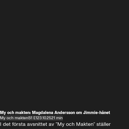
My och makten: Magdalena Andersson om Jimmie-hånet
My och makten
S1 E1
23.10.25
21 min
I det första avsnittet av ”My och Makten” ställer 