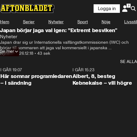
Logga in
Hem
Serier
Nyheter
Sport
Nöje
Livsstil
Japan börjar jaga val igen: ”Extremt besviken"
Nyheter
Japan drar sig ur Internationella valfångstkommissionen (IWC) och 
börjar till sommaren att jaga val kommersiellt i japanska 
Se mer
territorialvatten
Nyheter
•
26.12.18
•
43 sek
SE ALLA
I GÅR 19:07
0:45
I GÅR 15:23
Här somnar programledaren
Albert, 8, besteg
– i sändning
Kebnekaise – vill högre