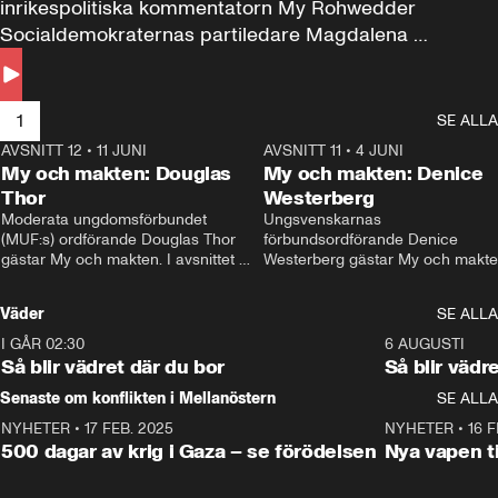
inrikespolitiska kommentatorn My Rohwedder 
Socialdemokraternas partiledare Magdalena 
Andersson till svars.
1
SE ALLA
AVSNITT 12
•
11 JUNI
26:27
AVSNITT 11
•
4 JUNI
2
My och makten: Douglas
My och makten: Denice
Thor
Westerberg
Moderata ungdomsförbundet 
Ungsvenskarnas 
(MUF:s) ordförande Douglas Thor 
förbundsordförande Denice 
gästar My och makten. I avsnittet 
Westerberg gästar My och makten.
diskuteras tonårsutvisningarna och 
avsnittet diskuteras migrationsfrå
hur Moderaterna ska locka väljare till 
och hur SD ska locka kvinnliga 
Väder
SE ALLA
valet i höst. 
väljare. 
I GÅR 02:30
1:06
6 AUGUSTI
Så blir vädret där du bor
Så blir vädr
Senaste om konflikten i Mellanöstern
SE ALLA
NYHETER
•
17 FEB. 2025
0:45
NYHETER
•
16 F
500 dagar av krig i Gaza – se förödelsen
Nya vapen ti