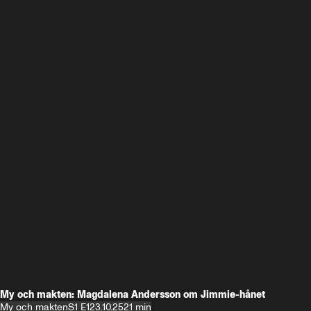
My och makten: Magdalena Andersson om Jimmie-hånet
My och makten
S1 E1
23.10.25
21 min