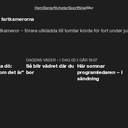
Hem
Serier
Nyheter
Sport
Nöje
Mer
Livsstil
i fartkamerorna
artkameror – förare utklädda till tomtar körde för fort under 
4:36
DAGENS VÄDER
•
I DAG 02:30
1:06
I GÅR 19:07
0:4
ka dö:
Så blir vädret där du
Här somnar
som det är”
bor
programledaren – i
sändning