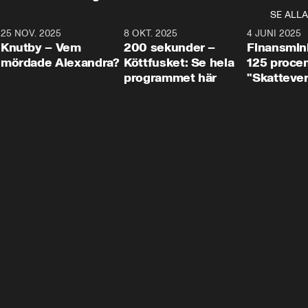
SE ALLA
3
25 NOV. 2025
31:05
8 OKT. 2025
4:29
4 JUNI 2025
Knutby – Vem
200 sekunder –
Finansmin
mördade Alexandra?
Köttfusket: Se hela
125 procent
programmet här
"Skattever
viktig uppg