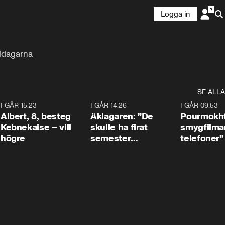
Logga in
juldagarna
SE ALLA
5
I GÅR 15:23
0:54
I GÅR 14:26
1:54
I GÅR 09:53
Albert, 8, besteg
Åklagaren: ”De
Pourmokht
Kebnekaise – vill
skulle ha firat
smygfilma
högre
semester
telefoner”
tillsammans”