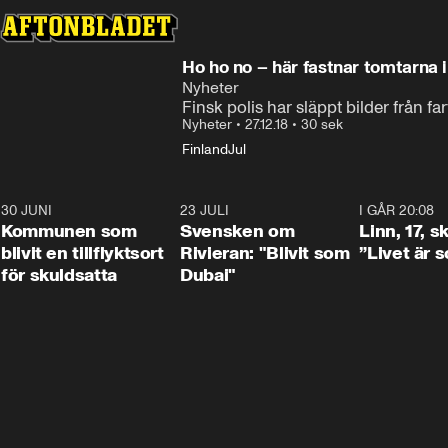
Ho ho no – här fastnar tomtarna 
Nyheter
Finsk polis har släppt bilder från f
Nyheter
•
27.12.18
•
30 sek
Finland
Jul
30 JUNI
1:24
23 JULI
1:42
I GÅR 20:08
Kommunen som
Svensken om
Linn, 17, s
blivit en tillflyktsort
Rivieran: "Blivit som
”Livet är 
för skuldsatta
Dubai"