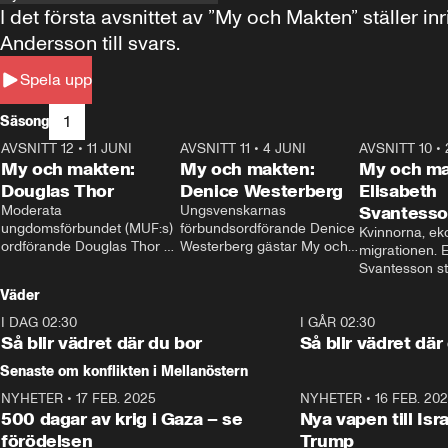
I det första avsnittet av ”My och Makten” ställe
Andersson till svars.
Spela upp
1
Säsong
AVSNITT 12
•
11 JUNI
26:27
AVSNITT 11
•
4 JUNI
23:40
AVSNITT 10
•
My och makten:
My och makten:
My och ma
Douglas Thor
Denice Westerberg
Elisabeth
Moderata 
Ungsvenskarnas 
Svantess
ungdomsförbundet (MUF:s) 
förbundsordförande Denice 
Kvinnorna, ek
ordförande Douglas Thor 
Westerberg gästar My och 
migrationen. E
gästar My och makten. I 
makten. I avsnittet 
Svantesson stäl
avsnittet diskuteras 
diskuteras migrationsfrågan 
när finansmini
Väder
tonårsutvisningarna och hur 
och hur SD ska locka 
Moderaterna ska locka 
kvinnliga väljare. 
I DAG 02:30
1:06
I GÅR 02:30
väljare till valet i höst. 
Så blir vädret där du bor
Så blir vädret där
Senaste om konflikten i Mellanöstern
NYHETER
•
17 FEB. 2025
0:45
NYHETER
•
16 FEB. 20
500 dagar av krig i Gaza – se
Nya vapen till Isr
förödelsen
Trump