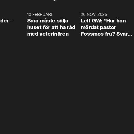
4:24
10 FEBRUARI
4:13
26 NOV. 2025
8:1
der –
Sara måste sälja
Leif GW: ”Har hon
huset för att ha råd
mördat pastor
med veterinären
Fossmos fru? Svar
nej.”