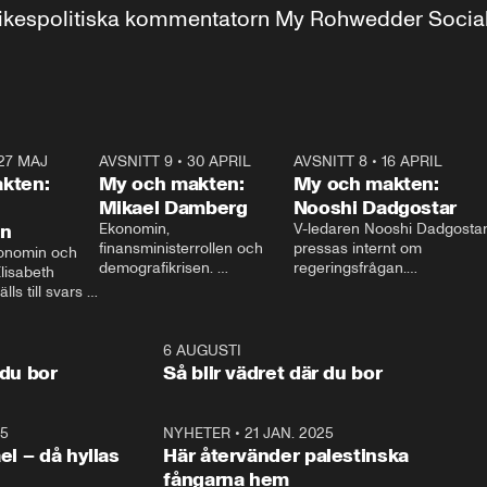
r inrikespolitiska kommentatorn My Rohwedder Soci
27 MAJ
3:51
AVSNITT 9
•
30 APRIL
24:00
AVSNITT 8
•
16 APRIL
25:1
kten:
My och makten:
My och makten:
Mikael Damberg
Nooshi Dadgostar
on
Ekonomin, 
V-ledaren Nooshi Dadgostar
finansministerrollen och 
pressas internt om 
onomin och 
demografikrisen. 
regeringsfrågan.

lisabeth 
Oppositionen ställs till svars 
I Aftonbladets 
ls till svars 
när Socialdemokraternas 
partiledarutfrågning ”My 
stern gästar 
Mikael Damberg gästar My 
och Makten” sätter hon ner 
My och Makten. 
och Makten. 
foten mot kritikerna:

1:06
6 AUGUSTI
1:0
– Vi ställer upp i val. Ska vi 
 du bor
Så blir vädret där du bor
vara med så sitter vi förstås 
25
1:22
NYHETER
•
21 JAN. 2025
0:5
ael – då hyllas
Här återvänder palestinska
fångarna hem