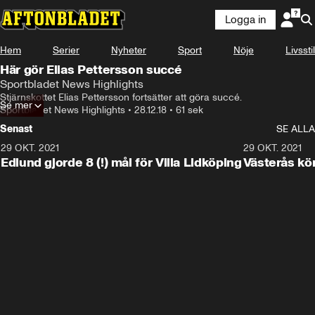
Logga in
Hem
Serier
Nyheter
Sport
Nöje
Livsstil
Här gör Elias Pettersson succé
Sportbladet News Highlights
Stjärnskottet Elias Pettersson fortsätter att göra succé.
Se mer
Sportbladet News Highlights
•
28.12.18
•
61 sek
Senast
SE ALLA
29 OKT. 2021
4:11
29 OKT. 2021
Edlund gjorde 8 (!) mål för Villa Lidköping
Västerås kö