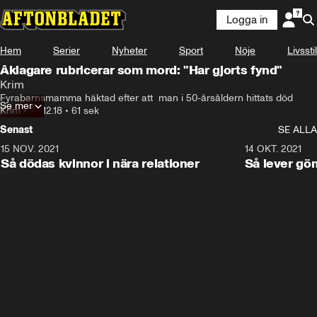
Logga in
Hem
Serier
Nyheter
Sport
Nöje
Livsstil
Åklagare rubricerar som mord: "Har gjorts fynd"
Krim
Fyrabarnsmamma häktad efter att  man i 50-årsåldern hittats död
Se mer
Krim
•
28.12.18
•
61 sek
Senast
SE ALLA
15 NOV. 2021
3:28
14 OKT. 2021
Så dödas kvinnor i nära relationer
Så lever gö