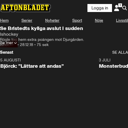
Logga in
Hem
Serier
Nyheter
Sport
Nöje
Livsstil
Se Bristedts kyliga avslut i sudden
Ishockey
Rögle tog hem extra poängen mot Djurgården.
Se mer
Ishockey
•
28.12.18
•
75 sek
Senast
SE ALLA
5 AUGUSTI
2:08
3 JULI
Björck: ”Lättare att andas”
Monsterbud 