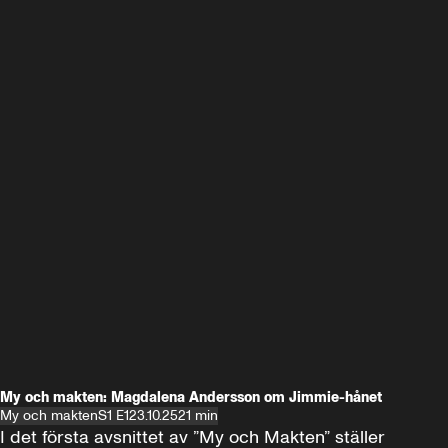
My och makten: Magdalena Andersson om Jimmie-hånet
My och makten
S1 E1
23.10.25
21 min
I det första avsnittet av ”My och Makten” ställer 