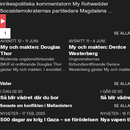
inrikespolitiska kommentatorn My Rohwedder 
Socialdemokraternas partiledare Magdalena 
Andersson till svars.
1
SE ALLA
AVSNITT 12
•
11 JUNI
26:27
AVSNITT 11
•
4 JUNI
2
My och makten: Douglas
My och makten: Denice
Thor
Westerberg
Moderata ungdomsförbundet 
Ungsvenskarnas 
(MUF:s) ordförande Douglas Thor 
förbundsordförande Denice 
gästar My och makten. I avsnittet 
Westerberg gästar My och makten.
diskuteras tonårsutvisningarna och 
avsnittet diskuteras migrationsfrå
hur Moderaterna ska locka väljare till 
och hur SD ska locka kvinnliga 
Väder
SE ALLA
valet i höst. 
väljare. 
I DAG 02:30
1:06
I GÅR 02:30
Så blir vädret där du bor
Så blir vädr
Senaste om konflikten i Mellanöstern
SE ALLA
NYHETER
•
17 FEB. 2025
0:45
NYHETER
•
16 F
500 dagar av krig i Gaza – se förödelsen
Nya vapen ti