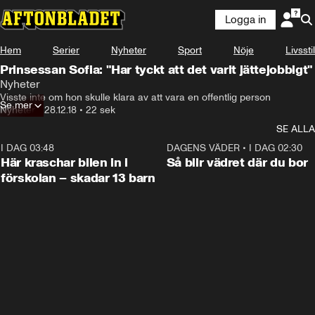
Logga in
Hem
Serier
Nyheter
Sport
Nöje
Livsstil
Prinsessan Sofia: "Har tyckt att det varit jättejobbigt"
Nyheter
Visste inte om hon skulle klara av att vara en offentlig person
Se mer
Nyheter
•
28.12.18
•
22 sek
SE ALLA
I DAG 03:48
0:29
DAGENS VÄDER
•
I DAG 02:30
Här kraschar bilen in i
Så blir vädret där du bor
förskolan – skadar 13 barn