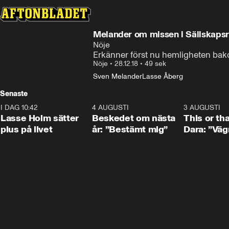
Melander om missen i Sällskapsre
Nöje
Erkänner först nu hemligheten bako
Nöje
•
28.12.18
•
49 sek
Sven Melander
Lasse Åberg
Senaste
I DAG 10:42
1:04
4 AUGUSTI
0:24
3 AUGUSTI
Lasse Holm sätter
Beskedet om nästa
This or th
plus på livet
år: ”Bestämt mig”
Dara: ”Väg