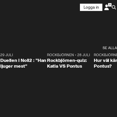
Logga in
SE ALLA
9
29 JULI
0:47
ROCKBJÖRNEN
•
28 JULI
0:15
ROCKBJÖRN
Duellen i Noll2 : ”Han
Rockbjörnen-quiz:
Hur väl kä
ljuger mest”
Katia VS Pontus
Pontus?