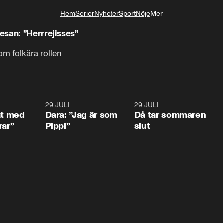
Hem
Serier
Nyheter
Sport
Nöje
Mer
Livsstil
san: ”Herrrejisses”
m folkära rollen
1:02
29 JULI
0:41
29 JULI
0:3
at med
Dara: ”Jag är som
Då tar sommaren
rar”
Pippi”
slut