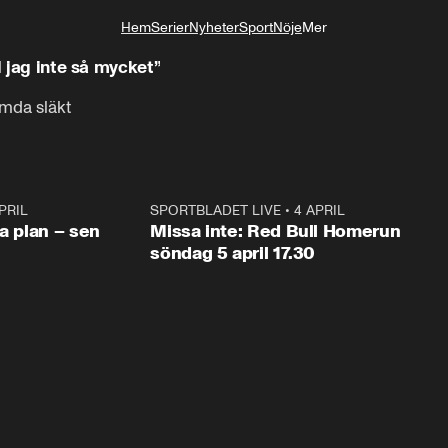
Hem
Serier
Nyheter
Sport
Nöje
Mer
Livsstil
d jag inte så mycket”
ömda släkt
PRIL
1:03
SPORTBLADET LIVE
•
4 APRIL
1:0
va plan – sen
Missa inte: Red Bull Homerun
söndag 5 april 17.30