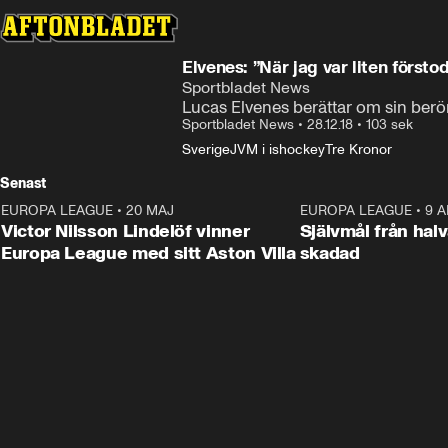
Elvenes: ”När jag var liten försto
Sportbladet News
Lucas Elvenes berättar om sin ber
Sportbladet News
•
28.12.18
•
103 sek
Sverige
JVM i ishockey
Tre Kronor
Senast
EUROPA LEAGUE
•
20 MAJ
1:32
EUROPA LEAGUE
•
9 A
Victor Nilsson Lindelöf vinner
Självmål från hal
Europa League med sitt Aston Villa
skadad