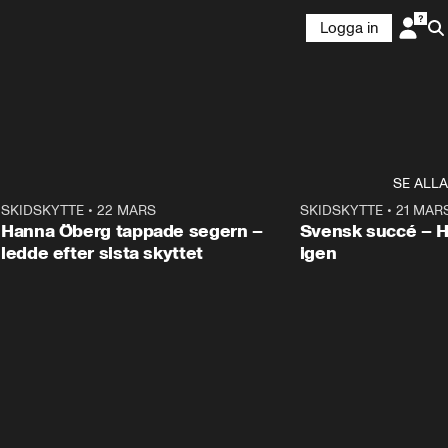
Logga in
SE ALLA
9
SKIDSKYTTE
•
22 MARS
0:55
SKIDSKYTTE
•
21 MAR
Hanna Öberg tappade segern –
Svensk succé – 
ledde efter sista skyttet
igen