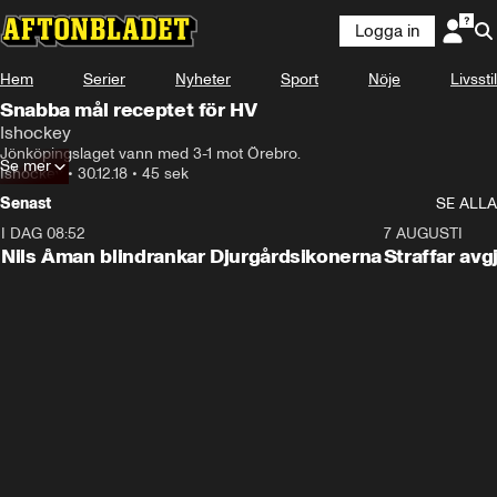
Logga in
Hem
Serier
Nyheter
Sport
Nöje
Livsstil
Snabba mål receptet för HV
Ishockey
Jönköpingslaget vann med 3-1 mot Örebro.
Se mer
Ishockey
•
30.12.18
•
45 sek
Senast
SE ALLA
I DAG 08:52
1:08
7 AUGUSTI
Nils Åman blindrankar Djurgårdsikonerna
Straffar avg