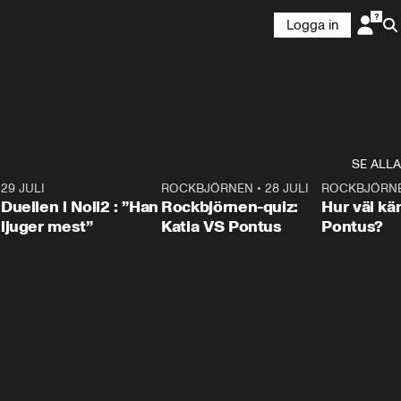
Logga in
SE ALLA
9
29 JULI
0:47
ROCKBJÖRNEN
•
28 JULI
0:15
ROCKBJÖRN
Duellen i Noll2 : ”Han
Rockbjörnen-quiz:
Hur väl kä
ljuger mest”
Katia VS Pontus
Pontus?