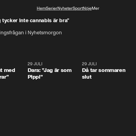
Hem
Serier
Nyheter
Sport
Nöje
Mer
Livsstil
 tycker inte cannabis är bra"
eringsfrågan i Nyhetsmorgon
1:02
29 JULI
0:41
29 JULI
0:3
at med
Dara: ”Jag är som
Då tar sommaren
rar”
Pippi”
slut