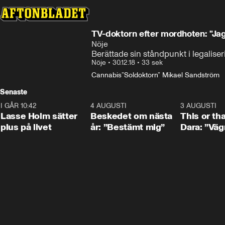
TV-doktorn efter mordhoten: "Jag
Nöje
Berättade sin ståndpunkt i legalis
Nöje
•
30.12.18
•
33 sek
Cannabis
”Soldoktorn” Mikael Sandström
Senaste
I GÅR 10:42
1:04
4 AUGUSTI
0:24
3 AUGUSTI
Lasse Holm sätter
Beskedet om nästa
This or th
plus på livet
år: ”Bestämt mig”
Dara: ”Väg