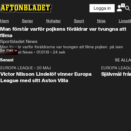
Logga in
Hem
Serier
Nyheter
Sport
Nöje
Livsstil
Man förstår varför pojkens föräldrar var tvungna att
filma
Sportbladet News
Man förstår varför föräldrarna var tvungen att filma pojken  på isen
Se mer
Sportbladet News
•
01.01.19
•
24 sek
Senast
SE ALLA
EUROPA LEAGUE
•
20 MAJ
1:32
EUROPA LEAG
Victor Nilsson Lindelöf vinner Europa
Självmål frå
League med sitt Aston Villa