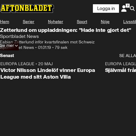
Logga in
Hem
Serier
Nyheter
Sport
Nöje
Livsstil
Zetterlund om uppladdningen: ”Hade inte gjort det”
Sportbladet News
Fabian Zetterlund inför kvartsfinalen mot Schweiz
Se mer
Sportbladet News
•
01.01.19
•
79 sek
Senast
SE ALLA
EUROPA LEAGUE
•
20 MAJ
1:32
EUROPA LEAG
Victor Nilsson Lindelöf vinner Europa
Självmål frå
League med sitt Aston Villa