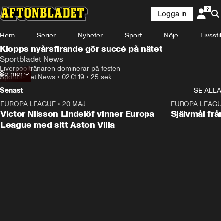
Logga in
Hem
Serier
Nyheter
Sport
Nöje
Livsstil
Klopps nyårsfirande gör succé på nätet
Sportbladet News
Liverpooltränaren dominerar på festen
Se mer
Sportbladet News
•
02.01.19
•
25 sek
Senast
SE ALLA
EUROPA LEAGUE
•
20 MAJ
1:32
EUROPA LEAG
Victor Nilsson Lindelöf vinner Europa
Självmål frå
League med sitt Aston Villa